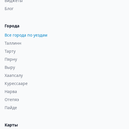
Виджеты
Блог
Города
Все города по уездам
Таллинн
Тарту
Пярну
Выру
Хаапсалу
Курессааре
Нарва
Отепяэ
Пайде
Карты