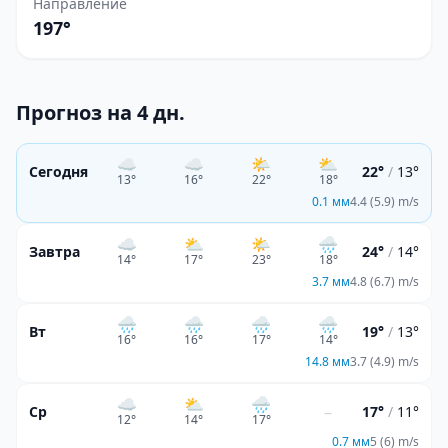
Направление
197°
Прогноз на 4 дн.
☁️
☁️
🌤️
⛅
Сегодня
22°
/
13°
13
°
16
°
22
°
18
°
0.1
мм
4.4 (5.9) m/s
☁️
⛅
🌤️
🌧️
Завтра
24°
/
14°
14
°
17
°
23
°
18
°
3.7
мм
4.8 (6.7) m/s
🌧️
🌧️
🌧️
🌧️
Вт
19°
/
13°
16
°
16
°
17
°
14
°
14.8
мм
3.7 (4.9) m/s
☁️
⛅
🌧️
–
Ср
17°
/
11°
12
°
14
°
17
°
0.7
мм
5 (6) m/s