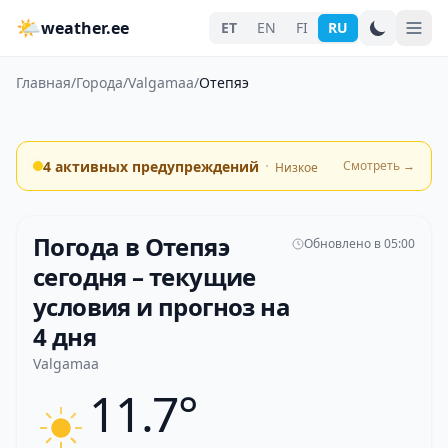
🌤
weather.ee
ET
EN
FI
RU
Главная
/
Города
/
Valgamaa
/
Отепяэ
·
4 активных предупреждений
Смотреть
→
Низкое
Погода в Отепяэ
Обновлено в 05:00
сегодня – текущие
условия и прогноз на
4 дня
Valgamaa
11.7°