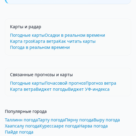
Карты и радар
Погодные карты
Осадки в реальном времени
Карта гроз
Карта ветра
Как читать карты
Погода в реальном времени
Связанные прогнозы и карты
Погодные карты
Почасовой прогноз
Прогноз ветра
Карта ветра
Виджет погоды
Виджет УФ-индекса
Популярные города
Таллинн погода
Тарту погода
Пярну погода
Выру погода
Хаапсалу погода
Курессааре погода
Нарва погода
Пайде погода