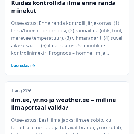
Kuidas kontrollida ilma enne randa
minekut
Otsevastus: Enne randa kontrolli järjekorras: (1)
linna/homset prognoosi, (2) rannailma (õhk, tuul,
merevee temperatuur), (3) vihmaradarit, (4) suvel
äikesekaarti, (5) ilmahoiatusi. 5-minutiline
kontrollnimekiri Prognoos – homne ilm ja…
Loe edasi →
1. aug 2026
ilm.ee, yr.no ja weather.ee – milline
ilmaportaal valida?
Otsevastus: Eesti ilma jaoks: ilm.ee sobib, kui
tahad laia menüüd ja tuttavat brändi; yr.no sobib,