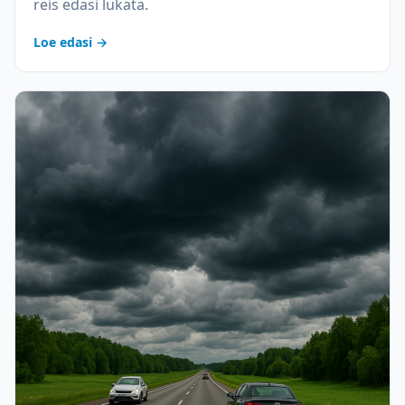
reis edasi lükata.
Loe edasi →