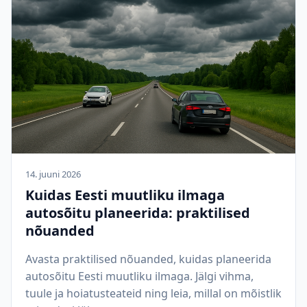
14. juuni 2026
Kuidas Eesti muutliku ilmaga
autosõitu planeerida: praktilised
nõuanded
Avasta praktilised nõuanded, kuidas planeerida
autosõitu Eesti muutliku ilmaga. Jälgi vihma,
tuule ja hoiatusteateid ning leia, millal on mõistlik