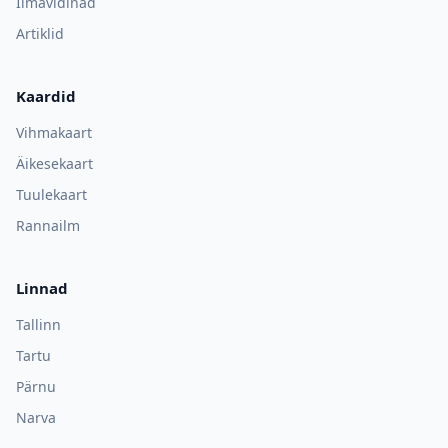
Ilmavidinad
Artiklid
Kaardid
Vihmakaart
Äikesekaart
Tuulekaart
Rannailm
Linnad
Tallinn
Tartu
Pärnu
Narva