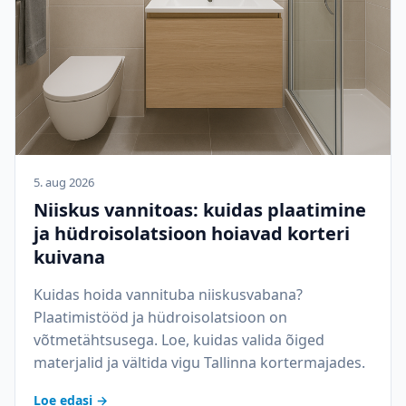
5. aug 2026
Niiskus vannitoas: kuidas plaatimine
ja hüdroisolatsioon hoiavad korteri
kuivana
Kuidas hoida vannituba niiskusvabana?
Plaatimistööd ja hüdroisolatsioon on
võtmetähtsusega. Loe, kuidas valida õiged
materjalid ja vältida vigu Tallinna kortermajades.
Loe edasi →