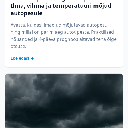
Ilma, vihma ja temperatuuri mõjud
autopesule
Avasta, kuidas ilmaolud mõjutavad autopesu
ning millal on parim aeg autot pesta. Praktilised
nõuanded ja 4-päeva prognoos aitavad teha õige
otsuse.
Loe edasi →