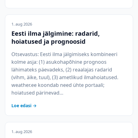
1. aug 2026
Eesti ilma jälgimine: radarid,
hoiatused ja prognoosid
Otsevastus: Eesti ilma jälgimiseks kombineeri
kolme asja: (1) asukohapõhine prognoos
lähimateks päevadeks, (2) reaalajas radarid
(vihm, äike, tuul), (3) ametlikud ilmahoiatused.
weather.ee koondab need ühte portaali;
hoiatused pärinevad…
Loe edasi →
1. aug 2026