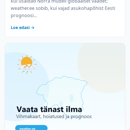
kui usaldad Norra mudeli globaalset vaadet;
weather.ee sobib, kui vajad asukohapõhist Eesti
prognoosi…
Loe edasi →