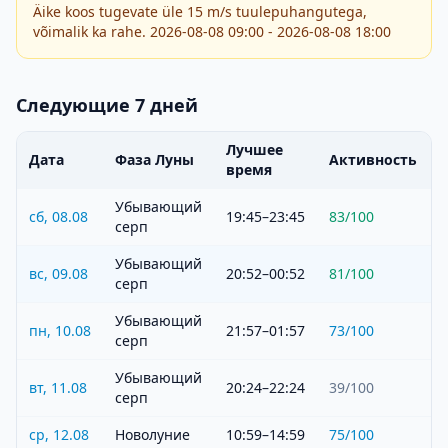
Äike koos tugevate üle 15 m/s tuulepuhangutega,
võimalik ka rahe. 2026-08-08 09:00 - 2026-08-08 18:00
Следующие 7 дней
Лучшее
Дата
Фаза Луны
Активность
время
Убывающий
сб, 08.08
19:45–23:45
83
/100
серп
Убывающий
вс, 09.08
20:52–00:52
81
/100
серп
Убывающий
пн, 10.08
21:57–01:57
73
/100
серп
Убывающий
вт, 11.08
20:24–22:24
39
/100
серп
ср, 12.08
Новолуние
10:59–14:59
75
/100