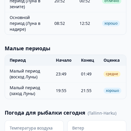
период (Луна в
20:52
00:52
отлично
зените)
Основной
период (Луна в
08:52
12:52
хорошо
надире)
Малые периоды
Период
Начало
Конец
Оценка
Малый период
23:49
01:49
средне
(восход Луны)
Малый период
19:55
21:55
хорошо
(заход Луны)
Погода для рыбалки сегодня
(
Tallinn-Harku
)
Температура воздуха
Ветер