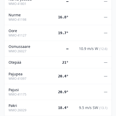
—
—
WMO
41801
Nurme
—
16.8°
WMO
41198
Oore
—
19.7°
WMO
41127
Osmussaare
10.9
m/s
W
—
(
12.6
)
WMO
26027
Otepää
—
21°
Pajupea
—
20.4°
WMO
41097
Pajusi
—
20.9°
WMO
41175
Pakri
9.5
m/s
SW
18.4°
(
13.1
)
WMO
26029