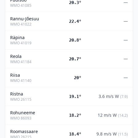
—
20.3°
WMO
41085
Rannu-Jõesuu
—
22.4°
WMO
41022
Räpina
—
20.8°
WMO
41019
Reola
—
20.7°
WMO
41184
Riisa
—
20°
WMO
41140
Ristna
3.6
m/s
W
19.1°
(
7.9
)
WMO
26115
Rohuneeme
12
m/s
W
18.2°
(
14.2
)
WMO
86093
Roomassaare
9.8
m/s
W
18.4°
(
11.5
)
WMO
26215