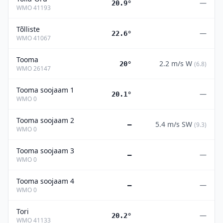
—
20.9°
WMO
41193
Tõlliste
—
22.6°
WMO
41067
Tooma
2.2
m/s
W
20°
(
6.8
)
WMO
26147
Tooma soojaam 1
—
20.1°
WMO
0
Tooma soojaam 2
5.4
m/s
SW
—
(
9.3
)
WMO
0
Tooma soojaam 3
—
—
WMO
0
Tooma soojaam 4
—
—
WMO
0
Tori
—
20.2°
WMO
41133