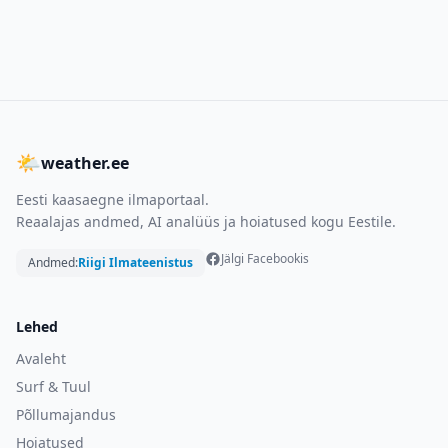
🌤
weather.ee
Eesti kaasaegne ilmaportaal.
Reaalajas andmed, AI analüüs ja hoiatused kogu Eestile.
Jälgi Facebookis
Andmed:
Riigi Ilmateenistus
Lehed
Avaleht
Surf & Tuul
Põllumajandus
Hoiatused