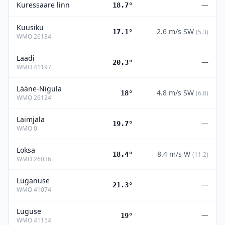
Kuressaare linn
—
18.7°
Kuusiku
2.6
m/s
SW
17.1°
(
5.3
)
WMO
26134
Laadi
—
20.3°
WMO
41197
Lääne-Nigula
4.8
m/s
SW
18°
(
6.8
)
WMO
26124
Laimjala
—
19.7°
WMO
0
Loksa
8.4
m/s
W
18.4°
(
11.2
)
WMO
26036
Lüganuse
—
21.3°
WMO
41074
Luguse
—
19°
WMO
41154