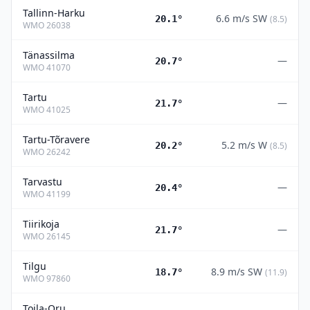
Tallinn-Harku
6.6
m/s
SW
20.1°
(
8.5
)
WMO
26038
Tänassilma
—
20.7°
WMO
41070
Tartu
—
21.7°
WMO
41025
Tartu-Tõravere
5.2
m/s
W
20.2°
(
8.5
)
WMO
26242
Tarvastu
—
20.4°
WMO
41199
Tiirikoja
—
21.7°
WMO
26145
Tilgu
8.9
m/s
SW
18.7°
(
11.9
)
WMO
97860
Toila-Oru