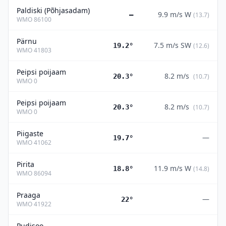
Paldiski (Põhjasadam)
9.9
m/s
W
—
(
13.7
)
WMO
86100
Pärnu
7.5
m/s
SW
19.2°
(
12.6
)
WMO
41803
Peipsi poijaam
8.2
m/s
20.3°
(
10.7
)
WMO
0
Peipsi poijaam
8.2
m/s
20.3°
(
10.7
)
WMO
0
Piigaste
—
19.7°
WMO
41062
Pirita
11.9
m/s
W
18.8°
(
14.8
)
WMO
86094
Praaga
—
22°
WMO
41922
Pudisoo