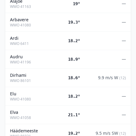
Alajõe
—
19°
WMO
41163
Arbavere
—
19.3°
WMO
41080
Ardi
—
18.2°
WMO
6411
Audru
—
18.9°
WMO
41196
Dirhami
9.9
m/s
W
18.6°
(
12
)
WMO
86101
Elu
—
18.2°
WMO
41080
Elva
—
21.1°
WMO
41058
Häädemeeste
9.5
m/s
SW
19.2°
(
12
)