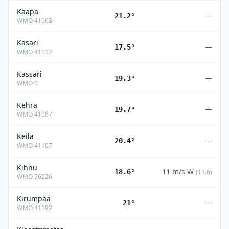
Kääpa
—
21.2°
WMO
41063
Kasari
—
17.5°
WMO
41112
Kassari
—
19.3°
WMO
0
Kehra
—
19.7°
WMO
41087
Keila
—
20.4°
WMO
41107
Kihnu
11
m/s
W
18.6°
(
13.6
)
WMO
26226
Kirumpää
—
21°
WMO
41192