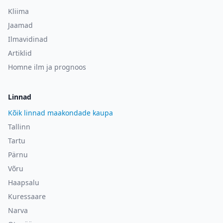
Kliima
Jaamad
Ilmavidinad
Artiklid
Homne ilm ja prognoos
Linnad
Kõik linnad maakondade kaupa
Tallinn
Tartu
Pärnu
Võru
Haapsalu
Kuressaare
Narva