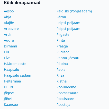
Kõik ilmajaamad
Aesoo
Paldiski (Põhjasadam)
Ahja
Pärnu
Alajõe
Peipsi poijaam
Arbavere
Peipsi poijaam
Ardi
Piigaste
Audru
Pirita
Dirhami
Praaga
Elu
Pudisoo
Elva
Rannu-Jõesuu
Häädemeeste
Räpina
Haapsalu
Reola
Haapsalu sadam
Riisa
Heltermaa
Ristna
Hüüru
Rohuneeme
Jõgeva
Roomassaare
Jõhvi
Roosisaare
Kaansoo
Roostoja