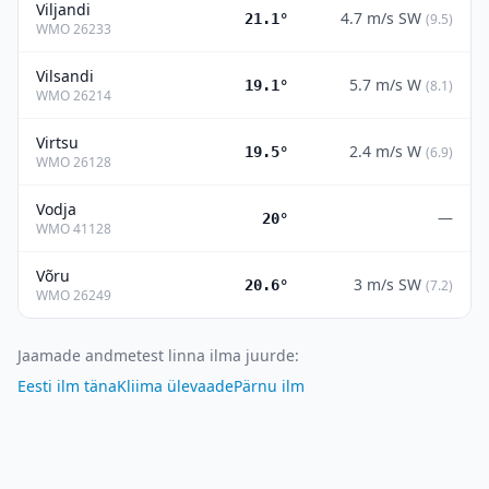
Viljandi
4.7
m/s
SW
21.1°
(
9.5
)
WMO
26233
Vilsandi
5.7
m/s
W
19.1°
(
8.1
)
WMO
26214
Virtsu
2.4
m/s
W
19.5°
(
6.9
)
WMO
26128
Vodja
—
20°
WMO
41128
Võru
3
m/s
SW
20.6°
(
7.2
)
WMO
26249
Jaamade andmetest linna ilma juurde
:
Eesti ilm täna
Kliima ülevaade
Pärnu ilm