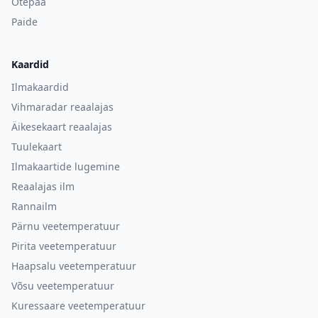
Otepää
Paide
Kaardid
Ilmakaardid
Vihmaradar reaalajas
Äikesekaart reaalajas
Tuulekaart
Ilmakaartide lugemine
Reaalajas ilm
Rannailm
Pärnu veetemperatuur
Pirita veetemperatuur
Haapsalu veetemperatuur
Võsu veetemperatuur
Kuressaare veetemperatuur