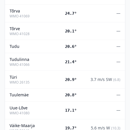
Tõrva
—
24.7°
WMO
41069
Tõrve
—
20.1°
WMO
41028
Tudu
—
20.6°
Tudulinna
—
21.4°
WMO
41066
Türi
3.7
m/s
SW
20.9°
(
6.8
)
WMO
26135
Tuulemäe
—
20.8°
Uue-Lõve
—
17.1°
WMO
41080
Väike-Maarja
5.6
m/s
W
19.7°
(
10.3
)