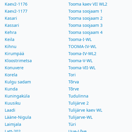
Kaev2-1176
Tooma kaev VII WL2
Kaev2-1177
Tooma soojaam 1
Kasari
Tooma soojaam 2
Kassari
Tooma soojaam 3
Kehra
Tooma soojaam 4
Keila
Tooma-I-WL
Kihnu
TOOMA-IV-WL
Kirumpää
Tooma-IV-WL2
Kloostrimetsa
Tooma-V-WL
Konuvere
Tooma-VII-WL
Korela
Tori
Kulgu sadam
Tõrva
Kunda
Tõrve
Kuningaküla
Tudulinna
Kuusiku
Tulijärve 2
Laadi
Tulijärve kaev WL
Lääne-Nigula
Tulijarve-WL
Laimjala
Türi
Latt-202
Uue-Lõve