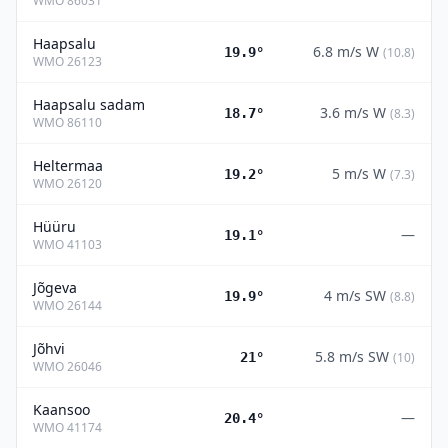
WMO
86031
Haapsalu
6.8
m/s
W
19.9°
(
10.8
)
WMO
26123
Haapsalu sadam
3.6
m/s
W
18.7°
(
8.3
)
WMO
86110
Heltermaa
5
m/s
W
19.2°
(
7.3
)
WMO
26120
Hüüru
—
19.1°
WMO
41103
Jõgeva
4
m/s
SW
19.9°
(
8.8
)
WMO
26144
Jõhvi
5.8
m/s
SW
21°
(
10
)
WMO
26046
Kaansoo
—
20.4°
WMO
41174