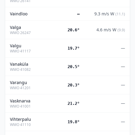
WMO
26141
Vaindloo
9.3
m/s
W
—
(
11.1
)
Valga
4.6
m/s
W
20.6°
(
9.9
)
WMO
26247
Valgu
—
19.7°
WMO
41117
Vanaküla
—
20.5°
WMO
41082
Varangu
—
20.3°
WMO
41201
Vasknarva
—
21.2°
WMO
41001
Vihterpalu
—
19.8°
WMO
41110