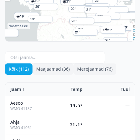
☀️
22°
☀️
22°
19°
21°
21°
20°
☀️
20°
21°
20°
21°
21°
☀️
21°
19°
20°
19°
21°
25°
weather.ee
©
23°
21°
23°
21°
⛅
21°
OSM
21°
⛅
21°
©
CAR
21°
21°
Kõik (112)
Maajaamad (36)
Merejaamad (76)
Jaam
↑
Temp
Tuul
Aesoo
—
19.5°
WMO
41137
Ahja
—
21.1°
WMO
41061