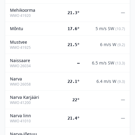
Mehikoorma
—
21.3°
WMO
41920
Mõntu
5
m/s
SW
17.6°
(
10.7
)
Mustvee
6
m/s
W
21.5°
(
9.2
)
WMO
41925
Naissaare
6.5
m/s
SW
—
(
13.3
)
WMO
26034
Narva
6.4
m/s
W
22.1°
(
9.3
)
WMO
26058
Narva Karjääri
—
22°
WMO
41200
Narva linn
—
21.4°
WMO
41010
Narva-Jõesuu