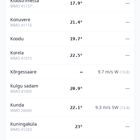
Kloostrimetsa
—
17.9°
WMO
41157
Konuvere
—
21.4°
WMO
41116
Koodu
—
19.7°
Korela
—
22.5°
WMO
41015
Kõrgessaare
9.7
m/s
W
—
(
10.8
)
Kulgu sadam
—
20.9°
WMO
41905
Kunda
9.3
m/s
SW
22.1°
(
13.4
)
WMO
26045
Kuningaküla
—
23°
WMO
41203