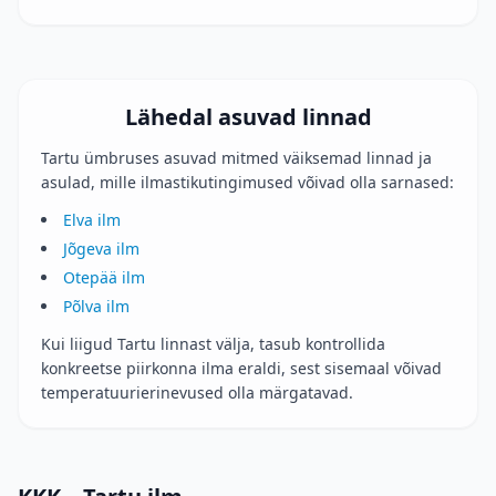
Lähedal asuvad linnad
Tartu ümbruses asuvad mitmed väiksemad linnad ja
asulad, mille ilmastikutingimused võivad olla sarnased:
Elva ilm
Jõgeva ilm
Otepää ilm
Põlva ilm
Kui liigud Tartu linnast välja, tasub kontrollida
konkreetse piirkonna ilma eraldi, sest sisemaal võivad
temperatuurierinevused olla märgatavad.