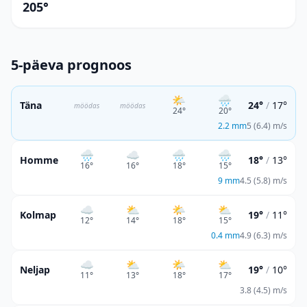
205°
5-päeva prognoos
🌤️
🌧️
Täna
24°
/
17°
möödas
möödas
24
°
20
°
2.2
mm
5 (6.4) m/s
🌧️
☁️
🌧️
🌧️
Homme
18°
/
13°
16
°
16
°
18
°
15
°
9
mm
4.5 (5.8) m/s
☁️
⛅
🌤️
⛅
Kolmap
19°
/
11°
12
°
14
°
18
°
15
°
0.4
mm
4.9 (6.3) m/s
☁️
⛅
🌤️
⛅
Neljap
19°
/
10°
11
°
13
°
18
°
17
°
3.8 (4.5) m/s