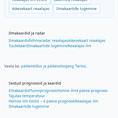
Äikesekaart reaalajas
Ilmakaartide lugemine
Ilmakaardid ja radar
Ilmakaardid
Vihmaradar reaalajas
Äikesekaart reaalajas
Tuulekaart
Ilmakaartide lugemine
Reaalajas ilm
Vaata ka:
päikesetõus ja päikeseloojang Tartus
.
Seotud prognoosid ja kaardid
Ilmakaardid
Tunniprognoos
Homne ilm
4 päeva prognoos
Tajutav temperatuur
Homne ilm Eestis – 4 päeva prognoos
Reaalajas ilm
Ilmakaartide lugemine