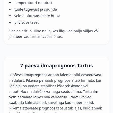
temperatuuri muutust
tuule tugevust ja suunda
võimalikku sademete hulka
pilvisuse taset
See on eriti oluline neile, kes liiguvad palju väljas või
planeerivad üritusi vabas õhus.
7-päeva ilmaprognoos Tartus
7-päeva ilmaprognoos annab laiemat pilti eesootavast
nädalast. Pikema perioodi prognoos aitab hinnata, kas
lähiajal on oodata stabiilset kõrgrõhkkonda või
muutlikku madalrõhkkonnaga seotud ilma. Tartu ilm
võib nädalate lõikes olla varieeruv – talvel võivad
saabuda külmalained, suvel aga kuumaperioodid.
Pikema ettevaate prognoos täpsustub ajas, kuid annab