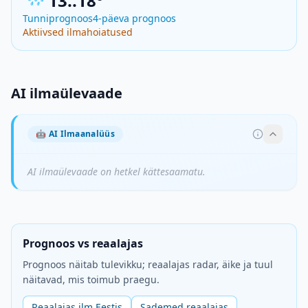
13..18°
Tunniprognoos
4-päeva prognoos
Aktiivsed ilmahoiatused
AI ilmaülevaade
🤖
AI Ilmaanalüüs
AI ilmaülevaade on hetkel kättesaamatu.
Prognoos vs reaalajas
Prognoos näitab tulevikku; reaalajas radar, äike ja tuul
näitavad, mis toimub praegu.
Reaalajas ilm Eestis
Sademed reaalajas