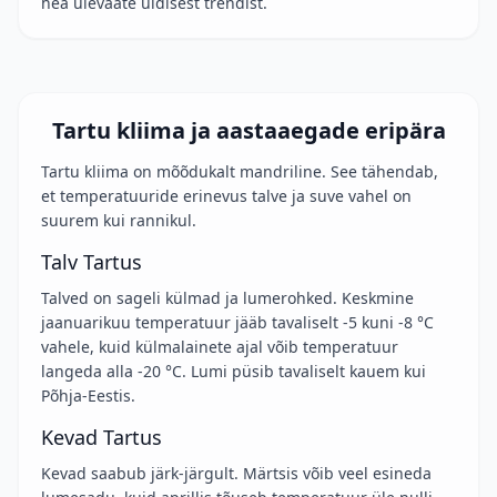
hea ülevaate üldisest trendist.
Tartu kliima ja aastaaegade eripära
Tartu kliima on mõõdukalt mandriline. See tähendab,
et temperatuuride erinevus talve ja suve vahel on
suurem kui rannikul.
Talv Tartus
Talved on sageli külmad ja lumerohked. Keskmine
jaanuarikuu temperatuur jääb tavaliselt -5 kuni -8 °C
vahele, kuid külmalainete ajal võib temperatuur
langeda alla -20 °C. Lumi püsib tavaliselt kauem kui
Põhja-Eestis.
Kevad Tartus
Kevad saabub järk-järgult. Märtsis võib veel esineda