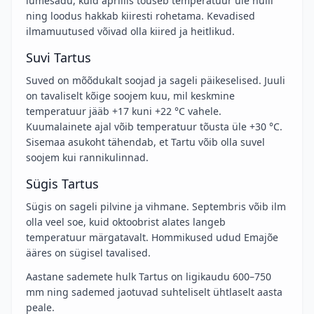
lumesadu, kuid aprillis tõuseb temperatuur üle nulli
ning loodus hakkab kiiresti rohetama. Kevadised
ilmamuutused võivad olla kiired ja heitlikud.
Suvi Tartus
Suved on mõõdukalt soojad ja sageli päikeselised. Juuli
on tavaliselt kõige soojem kuu, mil keskmine
temperatuur jääb +17 kuni +22 °C vahele.
Kuumalainete ajal võib temperatuur tõusta üle +30 °C.
Sisemaa asukoht tähendab, et Tartu võib olla suvel
soojem kui rannikulinnad.
Sügis Tartus
Sügis on sageli pilvine ja vihmane. Septembris võib ilm
olla veel soe, kuid oktoobrist alates langeb
temperatuur märgatavalt. Hommikused udud Emajõe
ääres on sügisel tavalised.
Aastane sademete hulk Tartus on ligikaudu 600–750
mm ning sademed jaotuvad suhteliselt ühtlaselt aasta
peale.