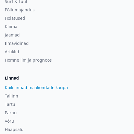
Surf & Tuul
Põllumajandus
Hoiatused
Kliima
Jaamad
Ilmavidinad
Artiklid
Homne ilm ja prognoos
Linnad
Kõik linnad maakondade kaupa
Tallinn
Tartu
Pärnu
Võru
Haapsalu