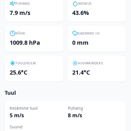
PUHANG
NIISKUS
7.9 m/s
43.6%
RÕHK
SADEMED 1H
1009.8 hPa
0 mm
TUULEKÜLM
KUUMAINDEKS
25.6°C
21.4°C
Tuul
Keskmine tuul
Puhang
5 m/s
8 m/s
Suund