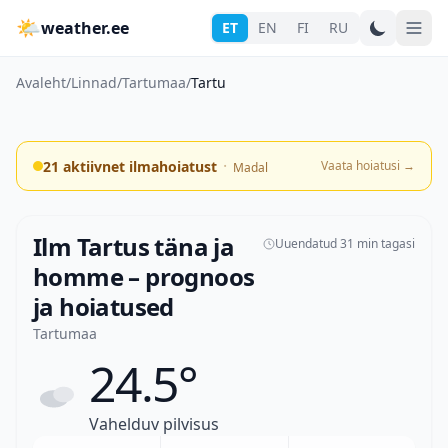
🌤
weather.ee
ET
EN
FI
RU
Avaleht
/
Linnad
/
Tartumaa
/
Tartu
·
21 aktiivnet ilmahoiatust
Vaata hoiatusi
→
Madal
Ilm Tartus täna ja
Uuendatud 31 min tagasi
homme – prognoos
ja hoiatused
Tartumaa
24.5°
Vahelduv pilvisus