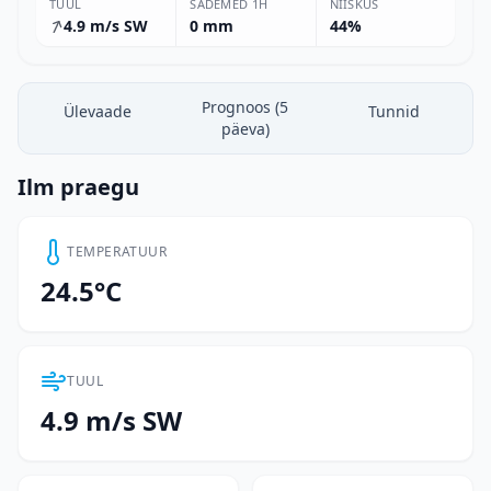
TUUL
SADEMED 1H
NIISKUS
4.9 m/s SW
0 mm
44%
Prognoos (5
Ülevaade
Tunnid
päeva)
Ilm praegu
TEMPERATUUR
24.5°C
TUUL
4.9 m/s SW