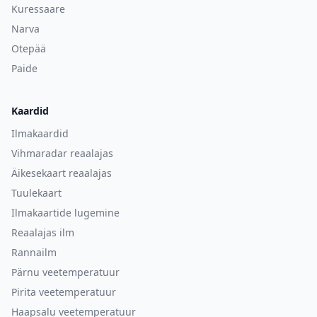
Kuressaare
Narva
Otepää
Paide
Kaardid
Ilmakaardid
Vihmaradar reaalajas
Äikesekaart reaalajas
Tuulekaart
Ilmakaartide lugemine
Reaalajas ilm
Rannailm
Pärnu veetemperatuur
Pirita veetemperatuur
Haapsalu veetemperatuur