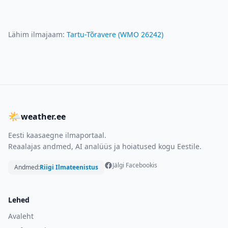
Lähim ilmajaam:
Tartu-Tõravere
(WMO
26242
)
🌤
weather.ee
Eesti kaasaegne ilmaportaal.
Reaalajas andmed, AI analüüs ja hoiatused kogu Eestile.
Jälgi Facebookis
Andmed:
Riigi Ilmateenistus
Lehed
Avaleht