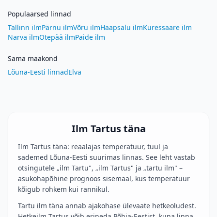
Populaarsed linnad
Tallinn ilm
Pärnu ilm
Võru ilm
Haapsalu ilm
Kuressaare ilm
Narva ilm
Otepää ilm
Paide ilm
Sama maakond
Lõuna-Eesti linnad
Elva
Ilm Tartus täna
Ilm Tartus täna: reaalajas temperatuur, tuul ja
sademed Lõuna-Eesti suurimas linnas. See leht vastab
otsingutele „ilm Tartu", „ilm Tartus" ja „tartu ilm" –
asukohapõhine prognoos sisemaal, kus temperatuur
kõigub rohkem kui rannikul.
Tartu ilm täna annab ajakohase ülevaate hetkeoludest.
Hetkeilm Tartus võib erineda Põhja-Eestist, kuna linna