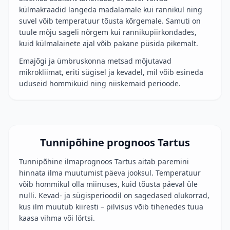
külmakraadid langeda madalamale kui rannikul ning
suvel võib temperatuur tõusta kõrgemale. Samuti on
tuule mõju sageli nõrgem kui rannikupiirkondades,
kuid külmalainete ajal võib pakane püsida pikemalt.
Emajõgi ja ümbruskonna metsad mõjutavad
mikrokliimat, eriti sügisel ja kevadel, mil võib esineda
uduseid hommikuid ning niiskemaid perioode.
Tunnipõhine prognoos Tartus
Tunnipõhine ilmaprognoos Tartus aitab paremini
hinnata ilma muutumist päeva jooksul. Temperatuur
võib hommikul olla miinuses, kuid tõusta päeval üle
nulli. Kevad- ja sügisperioodil on sagedased olukorrad,
kus ilm muutub kiiresti – pilvisus võib tihenedes tuua
kaasa vihma või lörtsi.