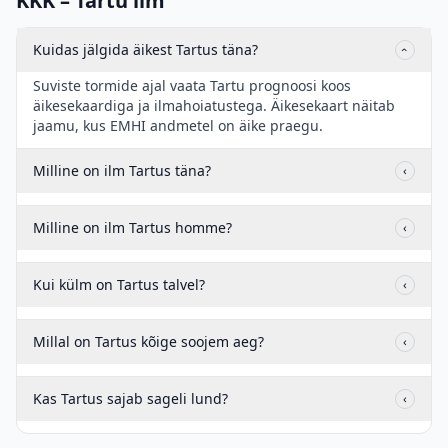
KKK – Tartu ilm
Kuidas jälgida äikest Tartus täna?
‹
Suviste tormide ajal vaata Tartu prognoosi koos
äikesekaardiga ja ilmahoiatustega. Äikesekaart näitab
jaamu, kus EMHI andmetel on äike praegu.
Milline on ilm Tartus täna?
‹
Milline on ilm Tartus homme?
‹
Kui külm on Tartus talvel?
‹
Millal on Tartus kõige soojem aeg?
‹
Kas Tartus sajab sageli lund?
‹