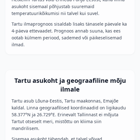
asukoht sisemaal põhjustab suuremaid
temperatuurikõikumisi nii talvel kui suvel.
Tartu ilmaprognoos sisaldab lisaks tänasele päevale ka
4-päeva ettevaadet. Prognoos annab suuna, kas ees
ootab külmem periood, sademed või päikeselisemad
ilmad.
Tartu asukoht ja geograafiline mõju
ilmale
Tartu asub Lõuna-Eestis, Tartu maakonnas, Emajõe
kaldal. Linna geograafilised koordinaadid on ligikaudu
58.377°N ja 26.729°E. Erinevalt Tallinnast ei mõjuta
Tartut otseselt meri, mistõttu on kliima siin
mandrilisem.
Sisemaa asukoht tähendab, et talvel võivad