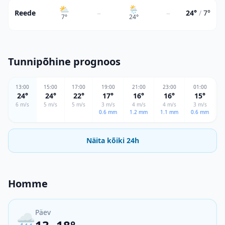
⛅
🌦
–
–
Reede
24°
/
7°
7
°
24
°
Tunnipõhine prognoos
13
:00
15
:00
17
:00
19
:00
21
:00
23
:00
01
:00
24
°
24
°
22
°
17
°
16
°
16
°
15
°
6
m/s
5
m/s
5
m/s
3
m/s
4
m/s
4
m/s
3
m/s
0.6
mm
1.2
mm
1.1
mm
0.6
mm
0
Näita kõiki 24h
Homme
Päev
🌧️