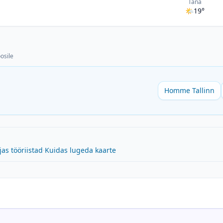
Täna
🌤
19°
osile
Homme Tallinn
jas tööriistad
·
Kuidas lugeda kaarte