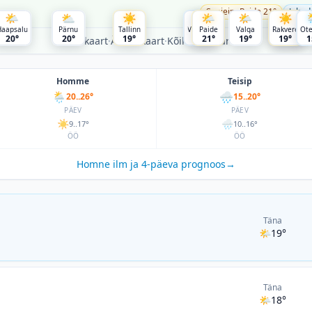
Soojeim Paide 21°
Jahed
 17:00
🌤
⛅
☀️
🌦
🌤
🌤
☀️
🌦
 Uuendatud 17:00
Haapsalu
Pärnu
Tallinn
Viljandi
Paide
Valga
Rakvere
Tartu
Ot
20°
20°
19°
16°
21°
19°
19°
15°
1
Vihmakaart
·
Äikesekaart
·
Kõik ilmakaardid
→
Homme
Teisip
🌦
🌧
20..26°
15..20°
PÄEV
PÄEV
☀️
🌧
9..17°
10..16°
ÖÖ
ÖÖ
Homne ilm ja 4-päeva prognoos
→
Täna
🌤
19°
Täna
🌤
18°