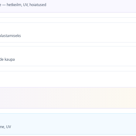
e — hetkeilm, UV, hoiatused
kalastamiseks
ade kaupa
ne, UV