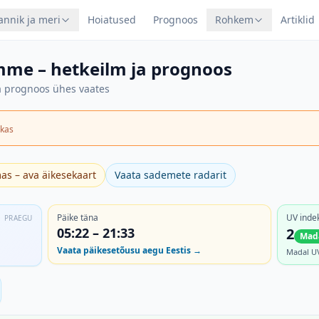
annik ja meri
Hoiatused
Prognoos
Rohkem
Artiklid
omme – hetkeilm ja prognoos
va prognoos ühes vaates
kas
as – ava äikesekaart
Vaata sademete radarit
Päike täna
UV inde
PRAEGU
05:22
–
21:33
2
Mad
Vaata päikesetõusu aegu Eestis
→
Madal UV