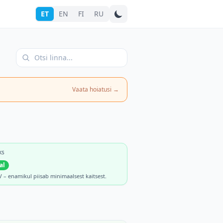
ET
EN
FI
RU
Otsi linna
Vaata hoiatusi
→
ks
al
 – enamikul piisab minimaalsest kaitsest.