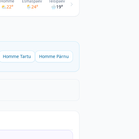
Homme
Esmaspäev
Teisipäev
⛅
22°
🌦
24°
🌧
19°
Homme Tartu
Homme Pärnu