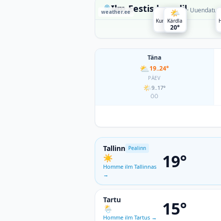
Ilm Eestis kaardil
·
Uuendatud
🌤
🌤
weather.ee
Hetkeilm suuremates linnades
,
Kuressaare
Kärdla
19°
20°
Täna
⛅
19..24°
PÄEV
🌤
9..17°
ÖÖ
Tallinn
Pealinn
19°
☀️
Homme ilm Tallinnas
→
Tartu
15°
🌦
Homme ilm Tartus
→