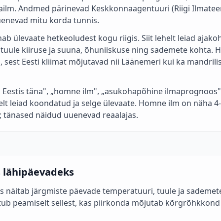
nailm. Andmed pärinevad Keskkonnaagentuuri (Riigi Ilmatee
enevad mitu korda tunnis.
ab ülevaate hetkeoludest kogu riigis. Siit lehelt leiad ajako
tuule kiiruse ja suuna, õhuniiskuse ning sademete kohta. H
a, sest Eesti kliimat mõjutavad nii Läänemeri kui ka mandri
lm Eestis täna", „homne ilm", „asukohapõhine ilmaprognoos"
 lehelt leiad koondatud ja selge ülevaate. Homne ilm on näha
l; tänased näidud uuenevad reaalajas.
 lähipäevadeks
s näitab järgmiste päevade temperatuuri, tuule ja sademet
ltub peamiselt sellest, kas piirkonda mõjutab kõrgrõhkkond