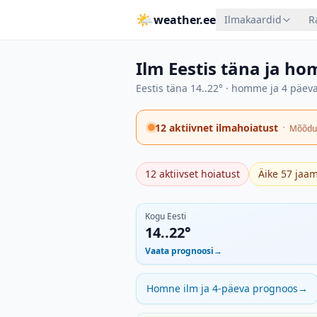
🌤
weather.ee
Ilmakaardid
R
Ilm Eestis täna ja h
Eestis täna 14..22° · homme ja 4 päe
·
12 aktiivnet ilmahoiatust
Mõõdu
12 aktiivset hoiatust
Äike 57 jaam
Kogu Eesti
14..22°
Vaata prognoosi
→
Homne ilm ja 4-päeva prognoos
→