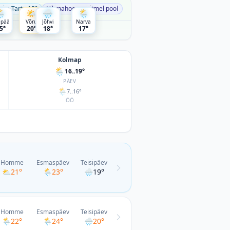
aim Tartu 15°
Vihmahooge mitmel pool
🌦
🌤
🌧
🌦
epää
Võru
Jõhvi
Narva
5°
20°
18°
17°
Kolmap
🌦
16..19°
PÄEV
🌦
7..16°
ÖÖ
Homme
Esmaspäev
Teisipäev
⛅
21°
🌦
23°
🌧
19°
Homme
Esmaspäev
Teisipäev
🌦
22°
🌦
24°
🌧
20°