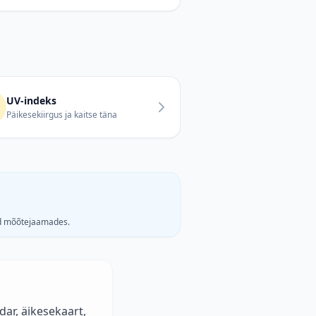
UV-indeks
Päikesekiirgus ja kaitse täna
ud mõõtejaamades.
ar, äikesekaart,