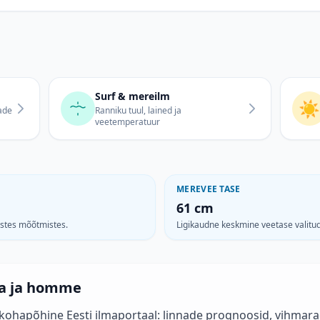
Surf & mereilm
☀️
ade
Ranniku tuul, lained ja
veetemperatuur
MEREVEE TASE
61 cm
astes mõõtmistes.
Ligikaudne keskmine veetase valit
na ja homme
kohapõhine Eesti ilmaportaal: linnade prognoosid, vihmarad