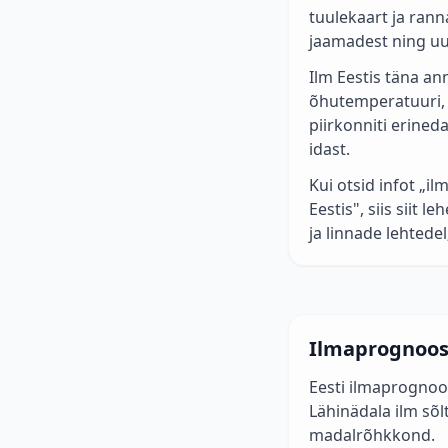
tuulekaart ja ran
jaamadest ning uu
Ilm Eestis täna ann
õhutemperatuuri, 
piirkonniti erined
idast.
Kui otsid infot „i
Eestis", siis siit
ja linnade lehtede
Ilmaprognoos
Eesti ilmaprognoo
Lähinädala ilm sõ
madalrõhkkond.