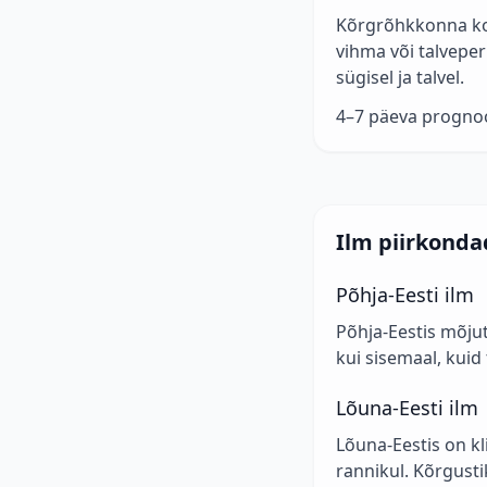
Kõrgrõhkkonna kor
vihma või talveper
sügisel ja talvel.
4–7 päeva prognoos
Ilm piirkonda
Põhja-Eesti ilm
Põhja-Eestis mõjut
kui sisemaal, kui
Lõuna-Eesti ilm
Lõuna-Eestis on k
rannikul. Kõrgusti