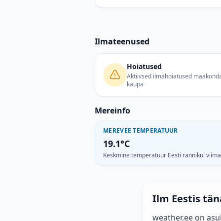
Ilmateenused
Hoiatused
Aktiivsed ilmahoiatused maakond
kaupa
Mereinfo
MEREVEE TEMPERATUUR
19.1°C
Keskmine temperatuur Eesti rannikul viim
Ilm Eestis tä
weather.ee on asu