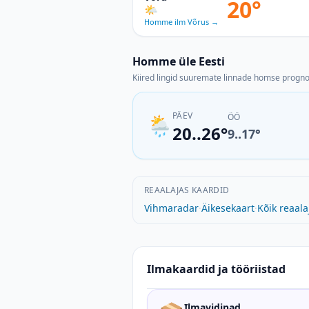
20°
🌤
Homme ilm Võrus
→
Homme üle Eesti
Kiired lingid suuremate linnade homse progno
PÄEV
🌦
ÖÖ
20..26°
9..17°
REAALAJAS KAARDID
Vihmaradar
·
Äikesekaart
·
Kõik reaala
Ilmakaardid ja tööriistad
Ilmavidinad