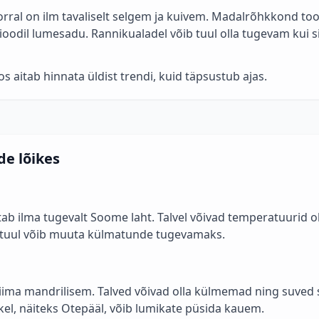
ral on ilm tavaliselt selgem ja kuivem. Madalrõhkkond toob
ioodil lumesadu. Rannikualadel võib tuul olla tugevam kui si
 aitab hinnata üldist trendi, kuid täpsustub ajas.
de lõikes
ab ilma tugevalt Soome laht. Talvel võivad temperatuurid o
d tuul võib muuta külmatunde tugevamaks.
liima mandrilisem. Talved võivad olla külmemad ning suved
kel, näiteks Otepääl, võib lumikate püsida kauem.