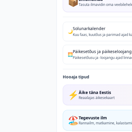
📦
Tasuta ilmavidin oma veebilehel
Solunarkalender
🌙
Kuu faas, kuutõus ja parimad ajad 
Päikesetõus ja päikeseloojang
🌅
Päikesetõusu ja -loojangu ajad linn
Hooaja tipud
⚡
Äike täna Eestis
Reaalajas äikesekaart
🏖
Tegevuste ilm
Rannailm, matkamine, kalastami