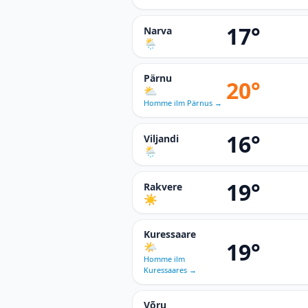
17°
Narva
🌦
Pärnu
20°
⛅
Homme ilm Pärnus
→
16°
Viljandi
🌦
19°
Rakvere
☀️
Kuressaare
19°
🌤
Homme ilm
Kuressaares
→
Võru