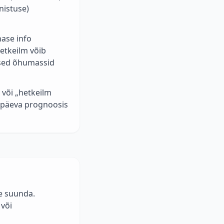
nistuse)
hase info
etkeilm võib
lised õhumassid
 või „hetkeilm
 4-päeva prognoosis
e suunda.
 või