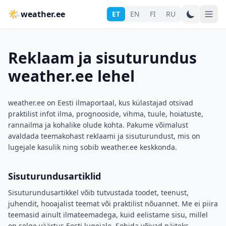
🌤
weather.ee
ET
EN
FI
RU
Reklaam ja sisuturundus
weather.ee lehel
weather.ee on Eesti ilmaportaal, kus külastajad otsivad
praktilist infot ilma, prognooside, vihma, tuule, hoiatuste,
rannailma ja kohalike olude kohta. Pakume võimalust
avaldada teemakohast reklaami ja sisuturundust, mis on
lugejale kasulik ning sobib weather.ee keskkonda.
Sisuturundusartiklid
Sisuturundusartikkel võib tutvustada toodet, teenust,
juhendit, hooajalist teemat või praktilist nõuannet. Me ei piira
teemasid ainult ilmateemadega, kuid eelistame sisu, millel
on selge väärtus Eesti lugejale. Sobida võivad näiteks