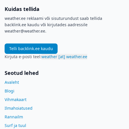
Kuidas tellida
weather.ee reklaami või sisuturundust saab tellida
backlink.ee kaudu või kirjutades aadressile
weather@weather.ee.
Telli backlink.ee kaudu
Kirjuta e-posti teel
:
weather [at] weather.ee
Seotud lehed
Avaleht
Blogi
Vihmakaart
Ilmahoiatused
Rannailm
Surf ja tuul