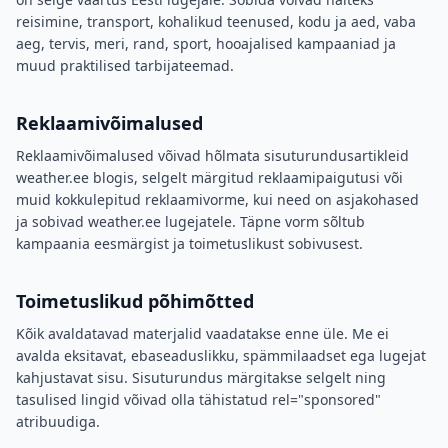
reisimine, transport, kohalikud teenused, kodu ja aed, vaba
aeg, tervis, meri, rand, sport, hooajalised kampaaniad ja
muud praktilised tarbijateemad.
Reklaamivõimalused
Reklaamivõimalused võivad hõlmata sisuturundusartikleid
weather.ee blogis, selgelt märgitud reklaamipaigutusi või
muid kokkulepitud reklaamivorme, kui need on asjakohased
ja sobivad weather.ee lugejatele. Täpne vorm sõltub
kampaania eesmärgist ja toimetuslikust sobivusest.
Toimetuslikud põhimõtted
Kõik avaldatavad materjalid vaadatakse enne üle. Me ei
avalda eksitavat, ebaseaduslikku, spämmilaadset ega lugejat
kahjustavat sisu. Sisuturundus märgitakse selgelt ning
tasulised lingid võivad olla tähistatud rel="sponsored"
atribuudiga.