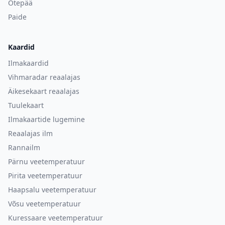
Otepää
Paide
Kaardid
Ilmakaardid
Vihmaradar reaalajas
Äikesekaart reaalajas
Tuulekaart
Ilmakaartide lugemine
Reaalajas ilm
Rannailm
Pärnu veetemperatuur
Pirita veetemperatuur
Haapsalu veetemperatuur
Võsu veetemperatuur
Kuressaare veetemperatuur