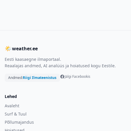
🌤
weather.ee
Eesti kaasaegne ilmaportaal.
Reaalajas andmed, AI analüüs ja hoiatused kogu Eestile.
Jälgi Facebookis
Andmed:
Riigi Ilmateenistus
Lehed
Avaleht
Surf & Tuul
Põllumajandus
Hoiatused