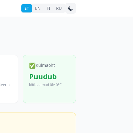
ET
EN
FI
RU
Otsi linna
✅
Külmaoht
Puudub
teerib
kõik jaamad üle 0°C