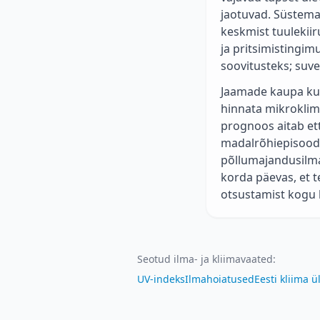
jaotuvad. Süstema
keskmist tuulekii
ja pritsimistingi
soovitusteks; suvel
Jaamade kaupa kuv
hinnata mikroklima
prognoos aitab et
madalrõhiepisoode
põllumajandusilma
korda päevas, et 
otsustamist kogu k
Seotud ilma- ja kliimavaated
:
UV-indeks
Ilmahoiatused
Eesti kliima 