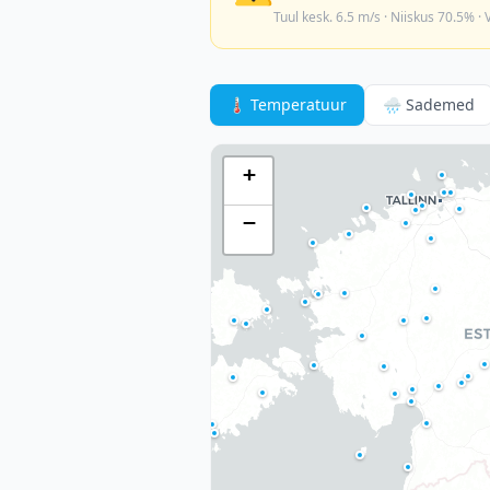
Tuul kesk. 6.5 m/s · Niiskus 70.5% ·
🌡
Temperatuur
🌧
Sademed
+
−