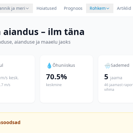
annik ja meri
Hoiatused
Prognoos
Rohkem
Artiklid
 aiandus – ilm täna
duse, aianduse ja maaelu jaoks
💧
🌧
ul
Õhuniiskus
Sademed
70.5%
5
m/s
kesk.
jaama
.7
m/s
keskmine
46 jaamast rapor
vihma
asoodsad