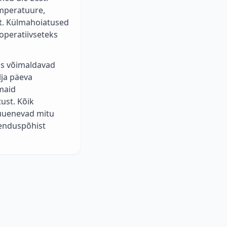
emperatuure,
18.8
°C
ht. Külmahoiatused
operatiivseteks
18.8
°C
18.8
°C
us võimaldavad
lja päeva
18.9
°C
maid
ust. Kõik
18.9
°C
 uuenevad mitu
19
°C
õenduspõhist
19
°C
19
°C
19
°C
19
°C
19.1
°C