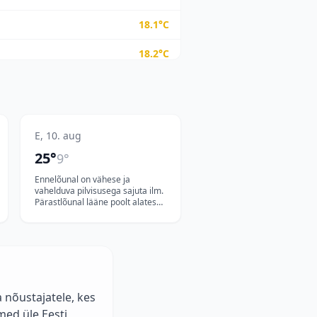
18.1
°C
18.2
°C
18.2
°C
18.2
°C
E, 10. aug
18.3
°C
25
°
9
°
18.4
°C
Ennelõunal on vähese ja
vahelduva pilvisusega sajuta ilm.
18.6
°C
Pärastlõunal lääne poolt alates
pilvisus tiheneb. Saartele jõuab
vihmasadu, mis levib mandrile,
18.6
°C
on äikeseoht. Puhub valdavalt
lõuna- ja kagutuul 5-11,
18.7
°C
puhanguti 14, rannikul kuni 16
m/s. Õhutemperatuur on
20..25°C.
18.7
°C
 nõustajatele, kes
med üle Eesti
18.7
°C