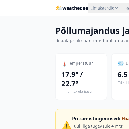
🌤
weather.ee
Ilmakaardid
R
Põllumajandus ja
Reaalajas ilmaandmed põllumajan
🌡
💨
Temperatuur
Tu
17.9°
/
6.5
22.7°
max
11
min / max üle Eesti
Pritsimistingimused
:
Eb
⚠️
Tuul liiga tugev (üle 4 m/s)