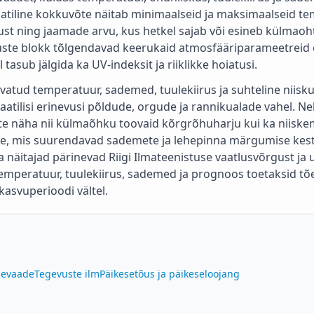
atiline kokkuvõte näitab minimaalseid ja maksimaalseid t
Tilgu
rust ning jaamade arvu, kus hetkel sajab või esineb külmao
muste blokk tõlgendavad keerukaid atmosfääriparameetreid 
Pajupea
 tasub jälgida ka UV-indeksit ja riiklikke hoiatusi.
Riisa
atud temperatuur, sademed, tuulekiirus ja suhteline niisk
atilisi erinevusi põldude, orgude ja rannikualade vahel. Ne
Häädemeeste
te näha nii külmaõhku toovaid kõrgrõhuharju kui ka niiske
, mis suurendavad sademete ja lehepinna märgumise kest
Audru
 näitajad pärinevad Riigi Ilmateenistuse vaatlusvõrgust ja
Pirita
temperatuur, tuulekiirus, sademed ja prognoos toetaksid t
asvuperioodi vältel.
Haapsalu sadam
Luguse
Alajõe
ülevaade
Tegevuste ilm
Päikesetõus ja päikeseloojang
Vihterpalu
Hüüru