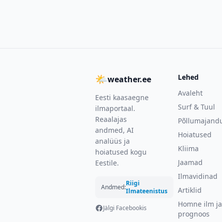
🌤
Lehed
weather.ee
Avaleht
Eesti kaasaegne
Surf & Tuul
ilmaportaal.
Reaalajas
Põllumajand
andmed, AI
Hoiatused
analüüs ja
Kliima
hoiatused kogu
Jaamad
Eestile.
Ilmavidinad
Riigi
Andmed:
Artiklid
Ilmateenistus
Homne ilm ja
Jälgi Facebookis
prognoos