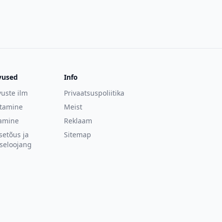
19.2
°C
19.2
°C
19.2
°C
vused
Info
19.2
°C
uste ilm
Privaatsuspoliitika
19.3
°C
stamine
Meist
amine
Reklaam
19.3
°C
setõus ja
Sitemap
19.3
°C
seloojang
19.4
°C
19.4
°C
19.5
°C