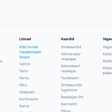
Tallinn-Harku
Pärnu
Vilsandi
Linnad
Kaardid
Tege
Kehra
Kõik linnad
Ilmakaardid
Tegev
Heltermaa
maakondade
Vihmaradar
Kala
kaupa
reaalajas
us
Matk
Roostoja
Tallinn
Äikesekaart
Päike
Tartu
reaalajas
Arbavere
päike
Pärnu
Tuulekaart
Kassari
Võru
Ilmakaartide
lugemine
Haapsalu
Vanaküla
Reaalajas ilm
Kuressaare
Piigaste
Rannailm
Narva
Pärnu