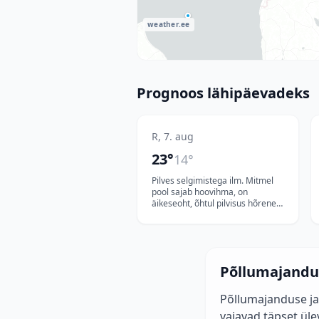
weather.ee
Prognoos lähipäevadeks
R, 7. aug
23
°
14
°
Pilves selgimistega ilm. Mitmel
pool sajab hoovihma, on
äikeseoht, õhtul pilvisus hõreneb
ja saju võimalus väheneb. Puhub
edela- ja läänetuul 5-12,
puhanguti kuni 15, rannikul kuni
17 m/s, õhtul tuul nõrgeneb.
Õhutemperatuur on 18..23°C.
Põllumajandus
Põllumajanduse ja
vajavad täpset üle