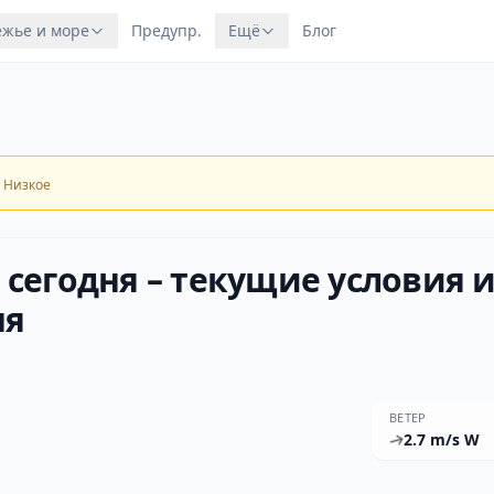
жье и море
Предупр.
Ещё
Блог
Низкое
 сегодня – текущие условия 
ня
ВЕТЕР
2.7 m/s W