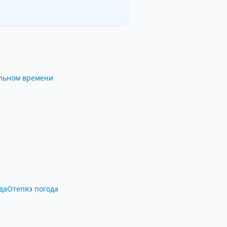
альном времени
да
Отепяэ погода