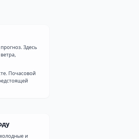
 прогноз. Здесь
ветра,
сте. Почасовой
предстоящей
оду
 холодные и