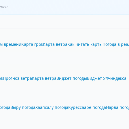
упен.
ом времени
Карта гроз
Карта ветра
Как читать карты
Погода в ре
оз
Прогноз ветра
Карта ветра
Виджет погоды
Виджет УФ-индекса
огода
Выру погода
Хаапсалу погода
Курессааре погода
Нарва пого