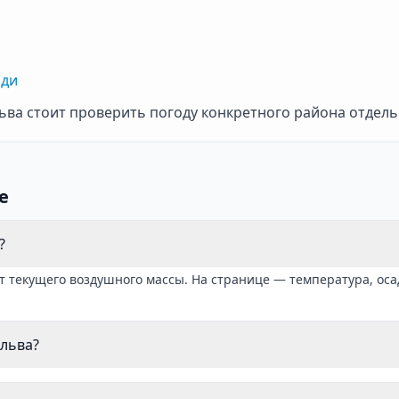
нди
ьва стоит проверить погоду конкретного района отдель
е
?
от текущего воздушного массы. На странице — температура, оса
Эльва?