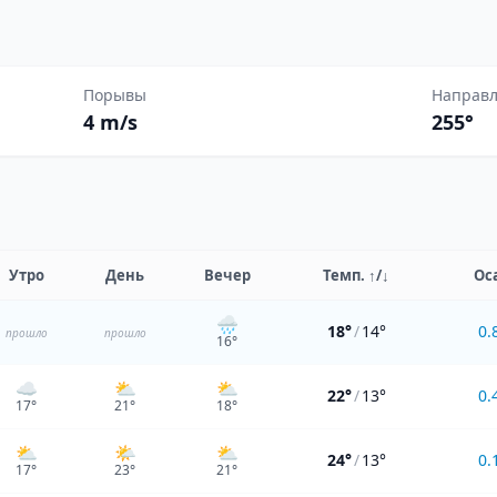
Порывы
Направ
4 m/s
255°
Утро
День
Вечер
Темп.
↑/↓
Ос
🌧️
18°
/
14°
0.
прошло
прошло
16
°
☁️
⛅
⛅
22°
/
13°
0.
17
°
21
°
18
°
⛅
🌤️
⛅
24°
/
13°
0.
17
°
23
°
21
°