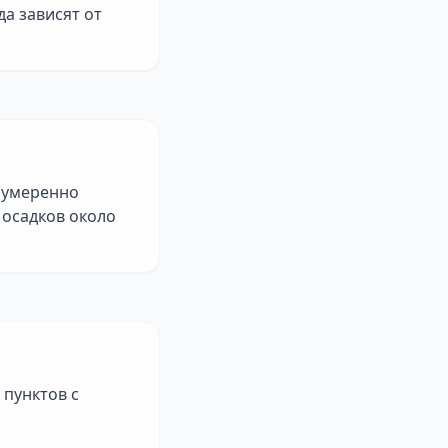
а зависят от
о умеренно
 осадков около
 пунктов с