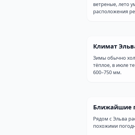
ветреные, лето у
расположения ре
Климат Эльв
Зимы обычно хол
тёплое, в июле т
600–750 мм.
Ближайшие 
Рядом с Эльва р
похожими погод