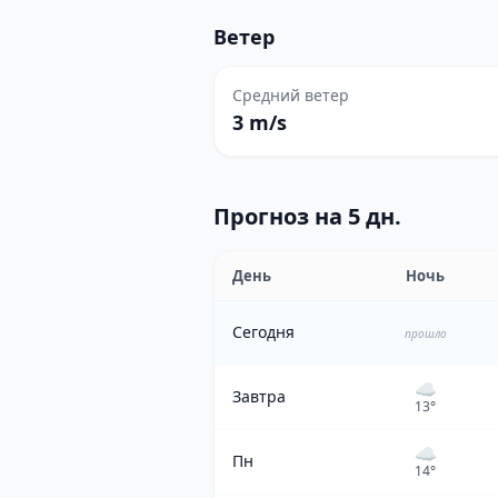
Ветер
Средний ветер
3 m/s
Прогноз на 5 дн.
День
Ночь
Сегодня
прошло
☁️
Завтра
13
°
☁️
Пн
14
°