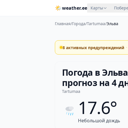
🌤
weather.ee
Карты
Побере
Главная
/
Города
/
Tartumaa
/
Эльва
·
8 активных предупреждений
Погода в Эльва
прогноз на 4 д
Tartumaa
17.6°
Небольшой дождь