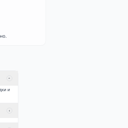
но.
‹
дки и
‹