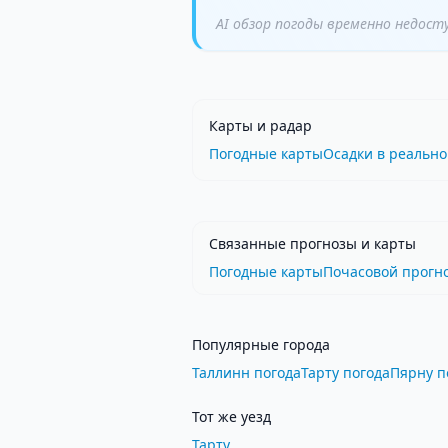
AI обзор погоды временно недост
Карты и радар
Погодные карты
Осадки в реальн
Связанные прогнозы и карты
Погодные карты
Почасовой прогн
Популярные города
Таллинн погода
Тарту погода
Пярну п
Тот же уезд
Тарту