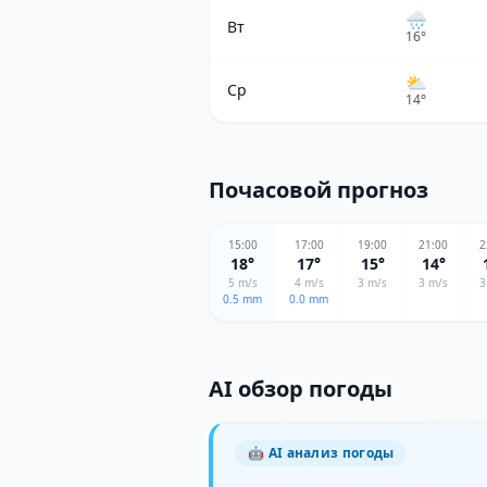
🌧️
Вт
16
°
⛅
Ср
14
°
Почасовой прогноз
15
:00
17
:00
19
:00
21
:00
2
18
°
17
°
15
°
14
°
5
m/s
4
m/s
3
m/s
3
m/s
3
0.5
mm
0.0
mm
AI обзор погоды
🤖
AI анализ погоды