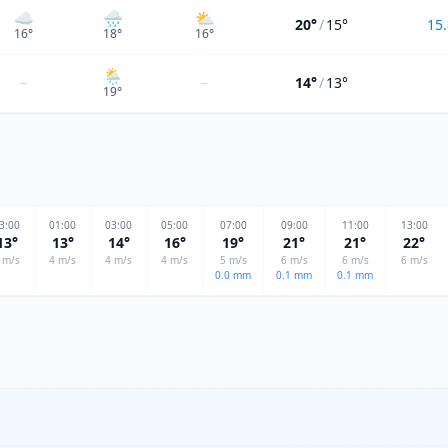
☁️
🌧️
⛅
20°
/
15°
15.
16
°
18
°
16
°
🌦
–
–
14°
/
13°
19
°
3
:00
01
:00
03
:00
05
:00
07
:00
09
:00
11
:00
13
:00
13
°
13
°
14
°
16
°
19
°
21
°
21
°
22
°
m/s
4
m/s
4
m/s
4
m/s
5
m/s
6
m/s
6
m/s
6
m/s
0.0
mm
0.1
mm
0.1
mm