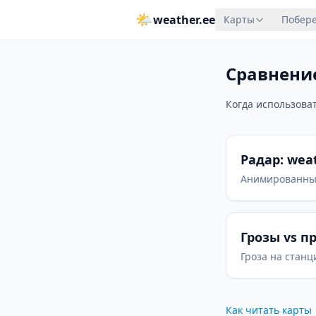
🌤
weather.ee
Карты
Побере
Сравнени
Когда использоват
Радар: wea
Анимированные
Грозы vs 
Гроза на стан
Как читать карты