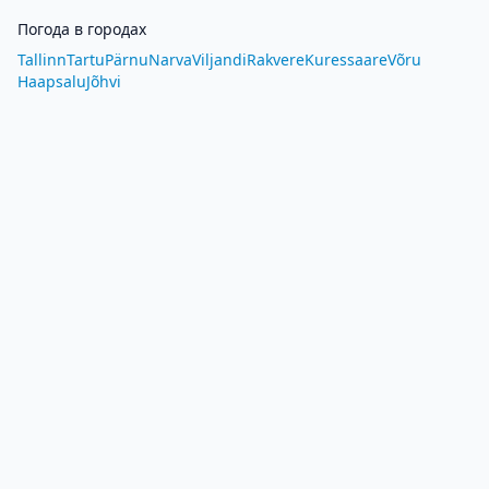
Погода в городах
Tallinn
Tartu
Pärnu
Narva
Viljandi
Rakvere
Kuressaare
Võru
Haapsalu
Jõhvi