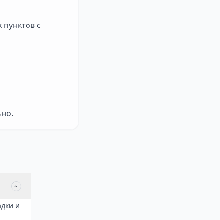
 пунктов с
ьно.
‹
адки и