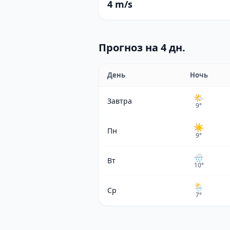
4 m/s
Прогноз на 4 дн.
День
Ночь
🌤
Завтра
9
°
☀️
Пн
9
°
🌧
Вт
10
°
🌦
Ср
7
°