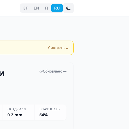
ET
EN
FI
RU
Поиск города
Смотреть
→
и
Обновлено —
ОСАДКИ 1Ч
ВЛАЖНОСТЬ
0.2 mm
64%