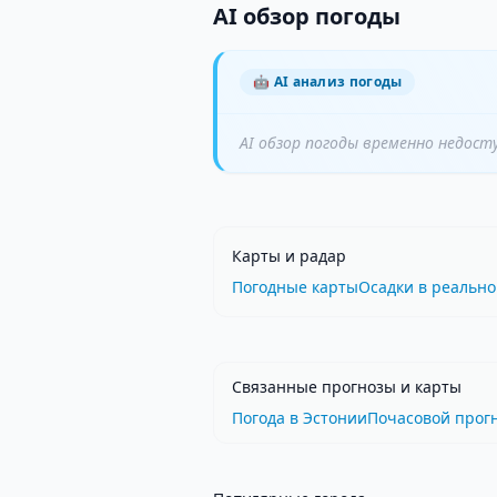
AI обзор погоды
🤖
AI анализ погоды
AI обзор погоды временно недост
Карты и радар
Погодные карты
Осадки в реальн
Связанные прогнозы и карты
Погода в Эстонии
Почасовой прог