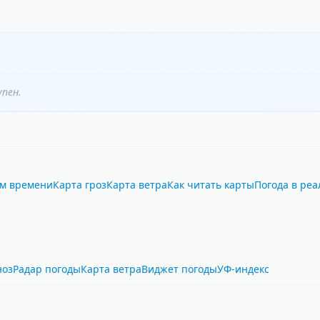
упен.
ом времени
Карта гроз
Карта ветра
Как читать карты
Погода в ре
ноз
Радар погоды
Карта ветра
Виджет погоды
УФ-индекс