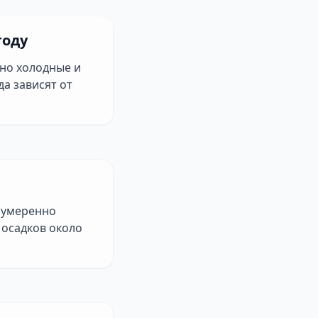
году
чно холодные и
а зависят от
о умеренно
 осадков около