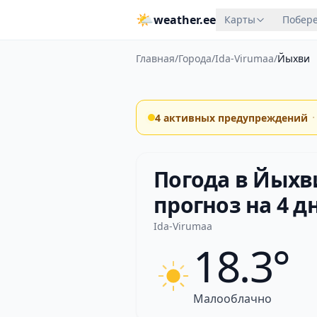
🌤
weather.ee
Карты
Побере
Главная
/
Города
/
Ida-Virumaa
/
Йыхви
·
4 активных предупреждений
Погода в Йыхв
прогноз на 4 д
Ida-Virumaa
18.3°
Малооблачно