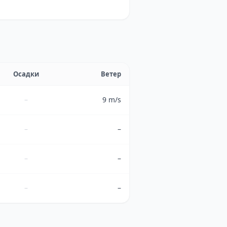
Осадки
Ветер
–
9 m/s
–
–
–
–
–
–