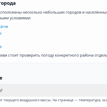
города
асположены несколько небольших городов и населённых
ными условиями:
Järve
e
е
хви стоит проверить погоду конкретного района отдел
е
я?
от текущего воздушного массы. На странице — температура, ос