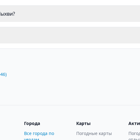
Йыхви?
046
)
Города
Карты
Акти
Все города по
Погодные карты
Пого
уездам
отды