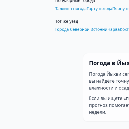
Популярные города
Таллинн погода
Тарту погода
Пярну п
Тот же уезд
Города Северной Эстонии
Нарва
Кохт
Погода в Йы
Погода Йыхви сег
вы найдёте точн
влажности и осад
Если вы ищете «п
прогноз помогает
недели.