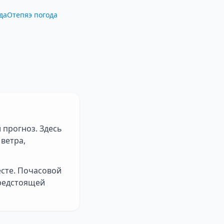
да
Отепяэ погода
 прогноз. Здесь
ветра,
есте. Почасовой
предстоящей