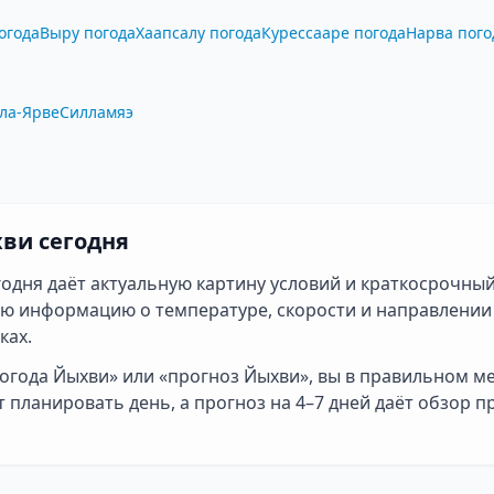
огода
Выру погода
Хаапсалу погода
Курессааре погода
Нарва пого
ла-Ярве
Силламяэ
хви сегодня
одня даёт актуальную картину условий и краткосрочный
ую информацию о температуре, скорости и направлении 
ках.
огода Йыхви» или «прогноз Йыхви», вы в правильном м
 планировать день, а прогноз на 4–7 дней даёт обзор 