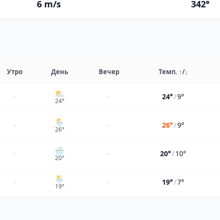
6 m/s
342°
Утро
День
Вечер
Темп.
↑/↓
⛅
–
–
24°
/
9°
24
°
🌦
–
–
26°
/
9°
26
°
🌧
–
–
20°
/
10°
20
°
🌦
–
–
19°
/
7°
19
°