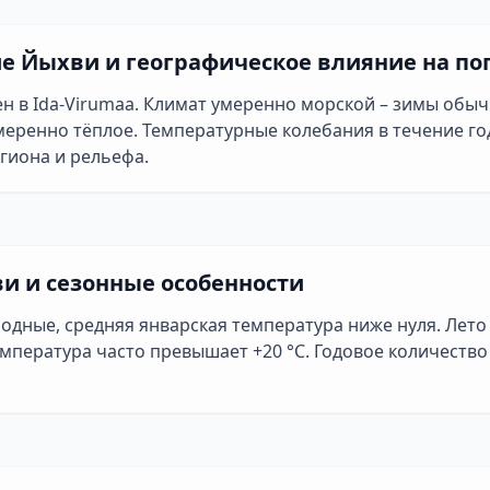
е Йыхви и географическое влияние на по
н в Ida-Virumaa. Климат умеренно морской – зимы обы
меренно тёплое. Температурные колебания в течение год
гиона и рельефа.
и и сезонные особенности
одные, средняя январская температура ниже нуля. Лет
емпература часто превышает +20 °C. Годовое количество