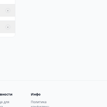
‹
‹
вности
Инфо
да для
Политика
ха
конфиденц.