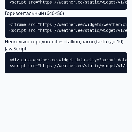
<script src="https://weather.ee/static/widget/v1/emb
Горизонтальный (640×56)
<iframe src="https://weather.ee/widgets/weather?city
<script src="https://weather.ee/static/widget/v1/emb
Несколько городов: cities=tallinn,parnu,tartu (до 10)
JavaScript
<div data-weather-ee-widget data-city="parnu" data-s
<script src="https://weather.ee/static/widget/v1/loa