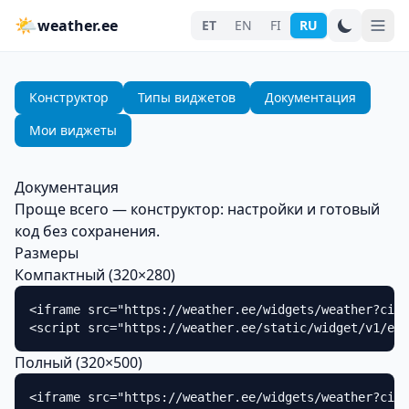
🌤
weather.ee
ET
EN
FI
RU
Конструктор
Типы виджетов
Документация
Мои виджеты
Документация
Проще всего — конструктор: настройки и готовый
код без сохранения.
Размеры
Компактный (320×280)
<iframe src="https://weather.ee/widgets/weather?city
<script src="https://weather.ee/static/widget/v1/emb
Полный (320×500)
<iframe src="https://weather.ee/widgets/weather?city