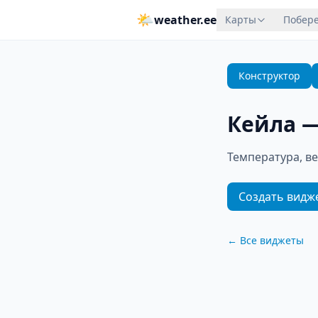
🌤
weather.ee
Карты
Побере
Конструктор
Кейла
Температура, ве
Создать видж
←
Все виджеты