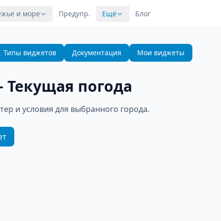
жье и море
Предупр.
Ещё
Блог
Типы виджетов
Документация
Мои виджеты
—
Текущая погода
тер и условия для выбранного города.
ет