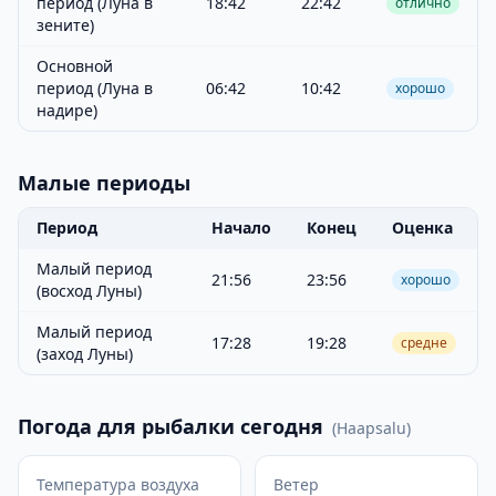
период (Луна в
18:42
22:42
отлично
зените)
Основной
период (Луна в
06:42
10:42
хорошо
надире)
Малые периоды
Период
Начало
Конец
Оценка
Малый период
21:56
23:56
хорошо
(восход Луны)
Малый период
17:28
19:28
средне
(заход Луны)
Погода для рыбалки сегодня
(
Haapsalu
)
Температура воздуха
Ветер