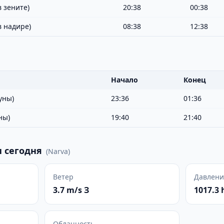
 зените)
20:38
00:38
в надире)
08:38
12:38
Начало
Конец
уны)
23:36
01:36
ны)
19:40
21:40
 сегодня
(
Narva
)
Ветер
Давлени
3.7 m/s З
1017.3 
Облачность