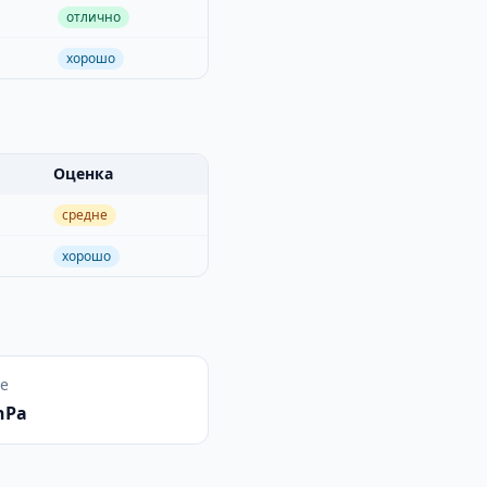
отлично
хорошо
Оценка
средне
хорошо
е
hPa