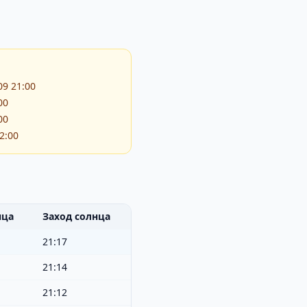
09 21:00
00
00
2:00
нца
Заход солнца
21:17
21:14
21:12