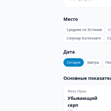
Место
Средняя по Эстонии
С
Солунар Kuressaare
С
Дата
Сегодня
Завтра
По
Основные показате
Фаза Луны
Убывающий
серп