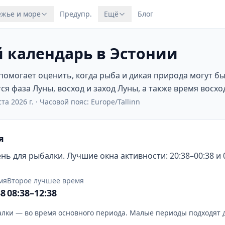
жье и море
Предупр.
Ещё
Блог
 календарь в Эстонии
омогает оценить, когда рыба и дикая природа могут б
я фаза Луны, восход и заход Луны, а также время восход
та 2026 г.
·
Часовой пояс: Europe/Tallinn
я
ь для рыбалки. Лучшие окна активности: 20:38–00:38 и 0
мя
Второе лучшее время
38
08:38–12:38
лки — во время основного периода. Малые периоды подходят 