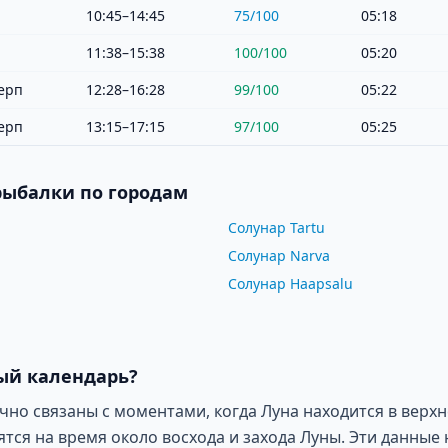
10:45–14:45
75
/100
05:18
11:38–15:38
100
/100
05:20
ерп
12:28–16:28
99
/100
05:22
ерп
13:15–17:15
97
/100
05:25
рыбалки по городам
Солунар Tartu
Солунар Narva
Солунар Haapsalu
ый календарь?
о связаны с моментами, когда Луна находится в верхн
ся на время около восхода и захода Луны. Эти данные 