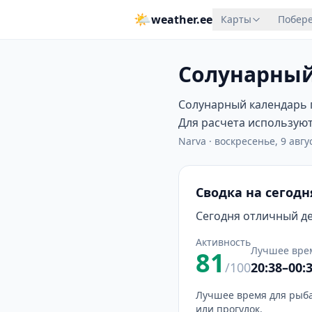
🌤
weather.ee
Карты
Побере
Солунарный
Солунарный календарь п
Для расчета используютс
Narva
·
воскресенье, 9 авгус
Сводка на сегодн
Сегодня отличный ден
Активность
Лучшее вре
81
/100
20:38–00:
Лучшее время для рыба
или прогулок.