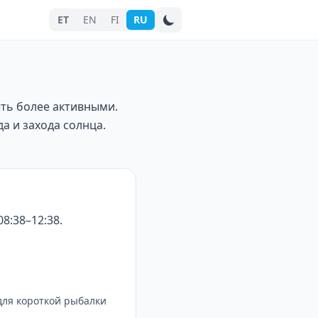
ET
EN
FI
RU
Поиск города
ыть более активными.
а и захода солнца.
8:38–12:38.
для короткой рыбалки