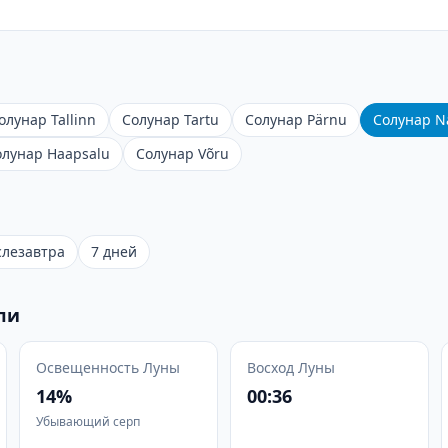
олунар Tallinn
Солунар Tartu
Солунар Pärnu
Солунар N
олунар Haapsalu
Солунар Võru
слезавтра
7 дней
ли
Освещенность Луны
Восход Луны
14%
00:36
Убывающий серп