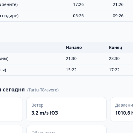
 зените)
17:26
21:26
в надире)
05:26
09:26
Начало
Конец
уны)
21:30
23:30
ны)
15:22
17:22
 сегодня
(
Tartu-Tõravere
)
Ветер
Давлени
3.2 m/s ЮЗ
1010.6 
Облачность