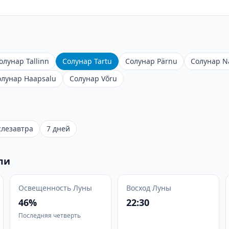
олунар Tallinn
Солунар Tartu
Солунар Pärnu
Солунар N
олунар Haapsalu
Солунар Võru
слезавтра
7 дней
ли
Освещенность Луны
Восход Луны
46%
22:30
Последняя четверть