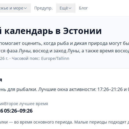
жье и море
Предупр.
Ещё
Блог
 календарь в Эстонии
омогает оценить, когда рыба и дикая природа могут б
я фаза Луны, восход и заход Луны, а также время восход
26 г.
·
Часовой пояс: Europe/Tallinn
я
ь для рыбалки. Лучшие окна активности: 17:26–21:26 и 0
мя
Второе лучшее время
26
05:26–09:26
лки — во время основного периода. Малые периоды подходят 