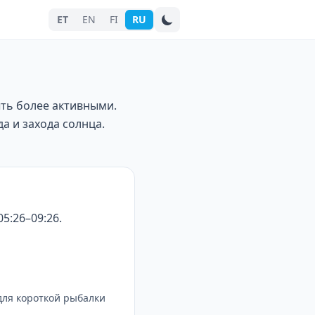
ET
EN
FI
RU
Поиск города
ыть более активными.
а и захода солнца.
5:26–09:26.
для короткой рыбалки