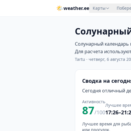
🌤
weather.ee
Карты
Побере
Солунарный
Солунарный календарь п
Для расчета используютс
Tartu
·
четверг, 6 августа 20
Сводка на сегодн
Сегодня отличный ден
Активность
Лучшее вре
87
/100
17:26–21:
Лучшее время для рыба
или прогулок.