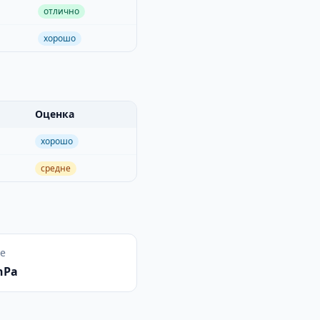
отлично
хорошо
Оценка
хорошо
средне
е
hPa