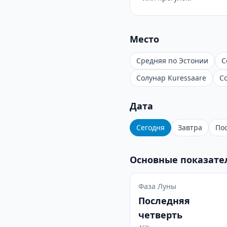
Место
Средняя по Эстонии
С
Солунар Kuressaare
С
Дата
Сегодня
Завтра
По
Основные показате
Фаза Луны
Последняя
четверть