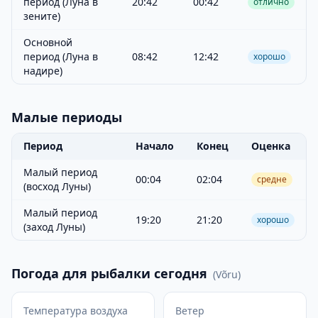
период (Луна в
20:42
00:42
отлично
зените)
Основной
период (Луна в
08:42
12:42
хорошо
надире)
Малые периоды
Период
Начало
Конец
Оценка
Малый период
00:04
02:04
средне
(восход Луны)
Малый период
19:20
21:20
хорошо
(заход Луны)
Погода для рыбалки сегодня
(
Võru
)
Температура воздуха
Ветер