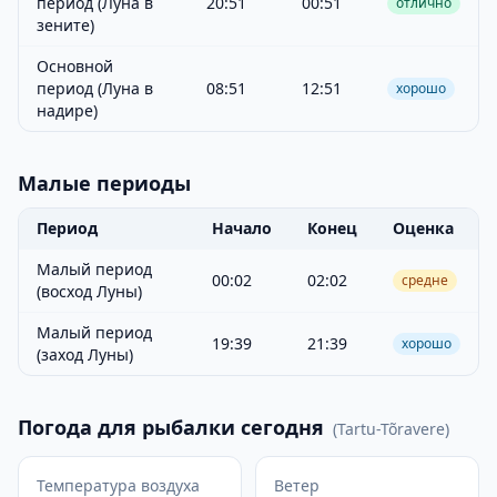
период (Луна в
20:51
00:51
отлично
зените)
Основной
период (Луна в
08:51
12:51
хорошо
надире)
Малые периоды
Период
Начало
Конец
Оценка
Малый период
00:02
02:02
средне
(восход Луны)
Малый период
19:39
21:39
хорошо
(заход Луны)
Погода для рыбалки сегодня
(
Tartu-Tõravere
)
Температура воздуха
Ветер