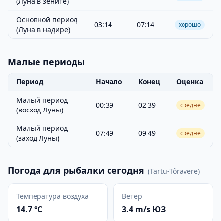
(Луна в зените)
Основной период
03:14
07:14
хорошо
(Луна в надире)
Малые периоды
Период
Начало
Конец
Оценка
Малый период
00:39
02:39
средне
(восход Луны)
Малый период
07:49
09:49
средне
(заход Луны)
Погода для рыбалки сегодня
(
Tartu-Tõravere
)
Температура воздуха
Ветер
14.7 °C
3.4 m/s ЮЗ