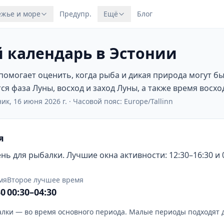
жье и море
Предупр.
Ещё
Блог
 календарь в Эстонии
омогает оценить, когда рыба и дикая природа могут б
я фаза Луны, восход и заход Луны, а также время восход
ик, 16 июня 2026 г.
·
Часовой пояс: Europe/Tallinn
я
ь для рыбалки. Лучшие окна активности: 12:30–16:30 и 0
мя
Второе лучшее время
30
00:30–04:30
лки — во время основного периода. Малые периоды подходят 