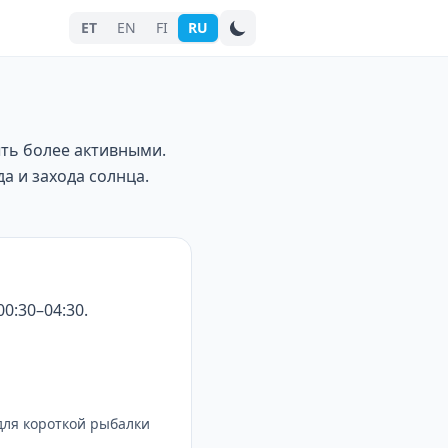
ET
EN
FI
RU
Поиск города
ыть более активными.
а и захода солнца.
0:30–04:30.
для короткой рыбалки