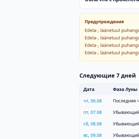
Предупреждения
Edela-, läänetuul puhangu
Edela-, läänetuul puhangu
Edela-, läänetuul puhangu
Edela-, läänetuul puhangu
Следующие 7 дней
Дата
Фаза Луны
чт, 06.08
Последняя 
пт, 07.08
Убывающий
сб, 08.08
Убывающий
вс, 09.08
Убывающий