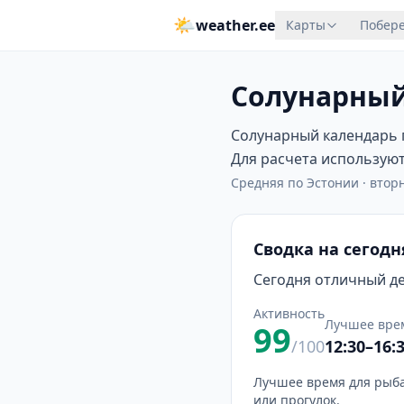
🌤
weather.ee
Карты
Побере
Солунарный
Солунарный календарь п
Для расчета используютс
Средняя по Эстонии
·
вторн
Сводка на сегодн
Сегодня отличный ден
Активность
Лучшее вре
99
/100
12:30–16:
Лучшее время для рыба
или прогулок.