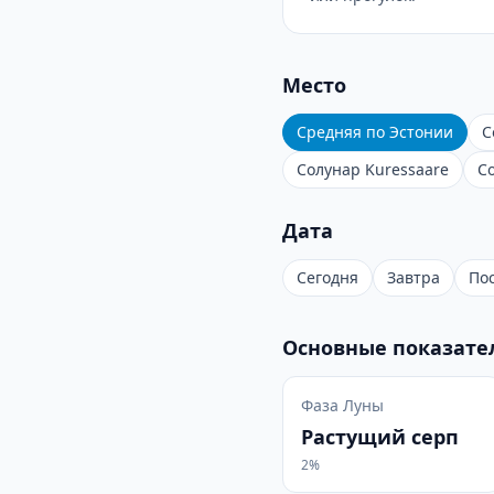
Место
Средняя по Эстонии
С
Солунар Kuressaare
С
Дата
Сегодня
Завтра
По
Основные показате
Фаза Луны
Растущий серп
2%