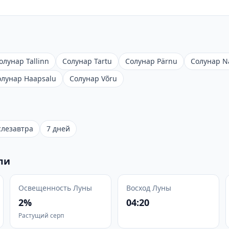
олунар Tallinn
Солунар Tartu
Солунар Pärnu
Солунар N
олунар Haapsalu
Солунар Võru
слезавтра
7 дней
ли
Освещенность Луны
Восход Луны
2%
04:20
Растущий серп