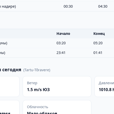
в надире)
00:30
04:30
Начало
Конец
уны)
03:20
05:20
ны)
23:41
01:41
 сегодня
(
Tartu-Tõravere
)
Ветер
Давлени
1.5 m/s ЮЗ
1010.8 
Облачность
ниями
Мало облаков