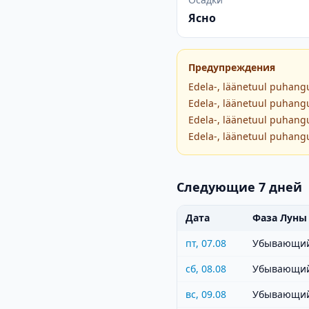
Ясно
Предупреждения
Edela-, läänetuul puhangu
Edela-, läänetuul puhangu
Edela-, läänetuul puhangu
Edela-, läänetuul puhangu
Следующие 7 дней
Дата
Фаза Луны
пт, 07.08
Убывающий
сб, 08.08
Убывающий
вс, 09.08
Убывающий