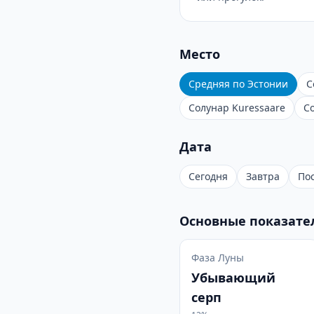
Место
Средняя по Эстонии
С
Солунар Kuressaare
С
Дата
Сегодня
Завтра
По
Основные показате
Фаза Луны
Убывающий
серп