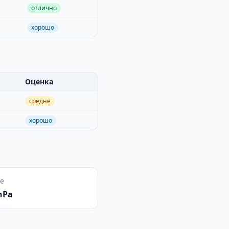
отлично
хорошо
Оценка
средне
хорошо
е
hPa