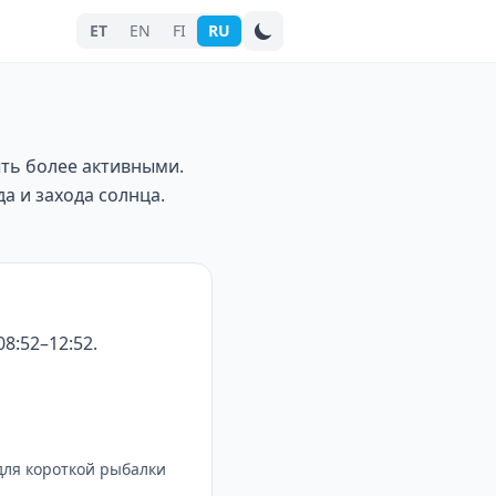
ET
EN
FI
RU
Поиск города
ыть более активными.
а и захода солнца.
8:52–12:52.
для короткой рыбалки