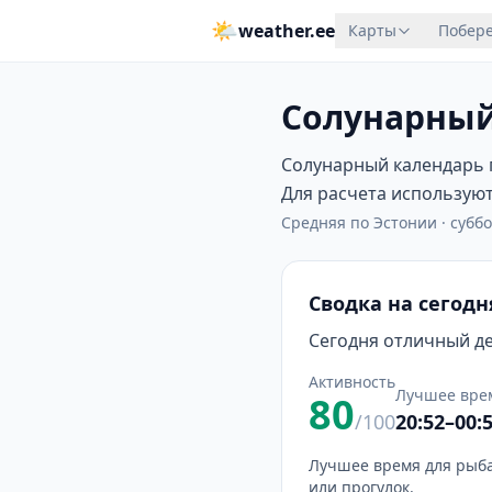
🌤
weather.ee
Карты
Побере
Солунарный
Солунарный календарь п
Для расчета используютс
Средняя по Эстонии
·
суббо
Сводка на сегодн
Сегодня отличный ден
Активность
Лучшее вре
80
/100
20:52–00:
Лучшее время для рыба
или прогулок.