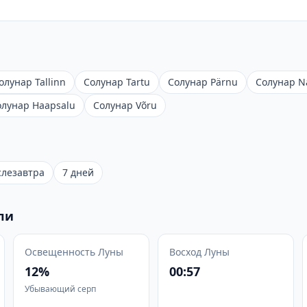
олунар Tallinn
Солунар Tartu
Солунар Pärnu
Солунар N
олунар Haapsalu
Солунар Võru
слезавтра
7 дней
ли
Освещенность Луны
Восход Луны
12%
00:57
Убывающий серп