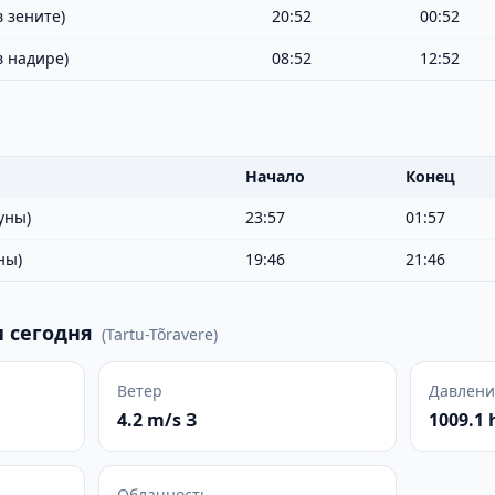
 зените)
20:52
00:52
в надире)
08:52
12:52
Начало
Конец
уны)
23:57
01:57
ны)
19:46
21:46
 сегодня
(
Tartu-Tõravere
)
Ветер
Давлени
4.2 m/s З
1009.1 
Облачность