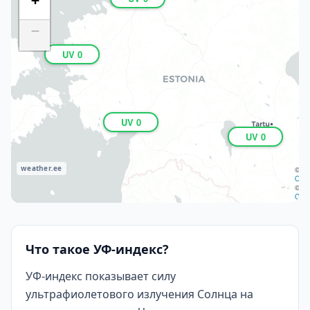
+
−
UV 0
UV 0
UV 0
weather.ee
©
OS
©
CAR
Что такое УФ-индекс?
УФ-индекс показывает силу
ультрафиолетового излучения Солнца на