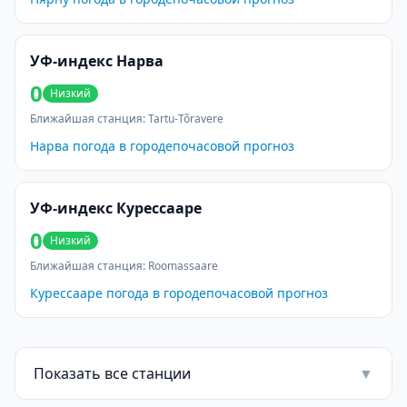
УФ-индекс Нарва
0
Низкий
Ближайшая станция
:
Tartu-Tõravere
Нарва
погода в городе
почасовой прогноз
УФ-индекс Курессааре
0
Низкий
Ближайшая станция
:
Roomassaare
Курессааре
погода в городе
почасовой прогноз
Показать все станции
▼