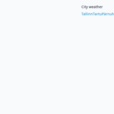
City weather
Tallinn
Tartu
Pärnu
N