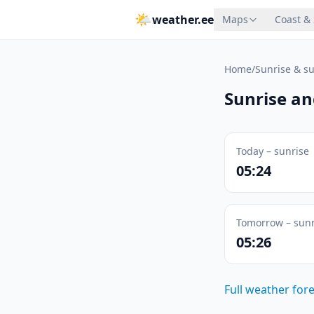
🌤
weather.ee
Maps
Coast &
Home
/
Sunrise & s
Sunrise an
Today – sunrise
05:24
Tomorrow – sunr
05:26
Full weather for