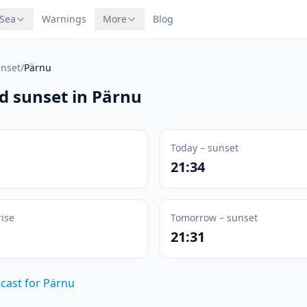
 Sea
Warnings
More
Blog
unset
/
Pärnu
d sunset in Pärnu
Today – sunset
21:34
ise
Tomorrow – sunset
21:31
ecast for Pärnu