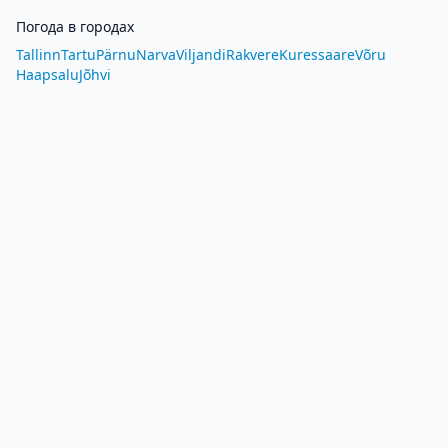
Погода в городах
Tallinn
Tartu
Pärnu
Narva
Viljandi
Rakvere
Kuressaare
Võru
Haapsalu
Jõhvi