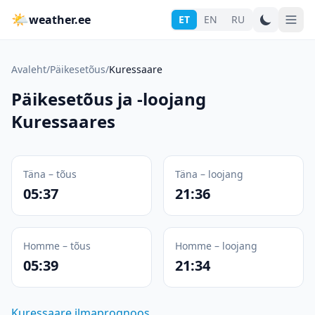
🌤
weather.ee
ET
EN
RU
Avaleht
/
Päikesetõus
/
Kuressaare
Päikesetõus ja -loojang
Kuressaares
Täna – tõus
Täna – loojang
05:37
21:36
Homme – tõus
Homme – loojang
05:39
21:34
Kuressaare ilmaprognoos