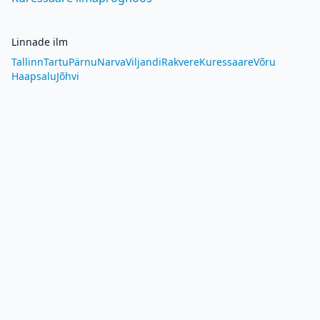
Linnade ilm
Tallinn
Tartu
Pärnu
Narva
Viljandi
Rakvere
Kuressaare
Võru
Haapsalu
Jõhvi