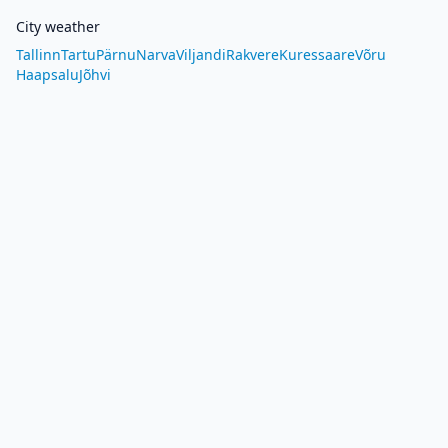
City weather
Tallinn
Tartu
Pärnu
Narva
Viljandi
Rakvere
Kuressaare
Võru
Haapsalu
Jõhvi