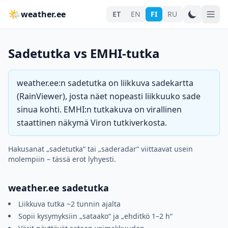
🌤
weather.ee
ET
EN
FI
RU
Sadetutka vs EMHI-tutka
weather.ee:n sadetutka on liikkuva sadekartta
(RainViewer), josta näet nopeasti liikkuuko sade
sinua kohti. EMHI:n tutkakuva on virallinen
staattinen näkymä Viron tutkiverkosta.
Hakusanat „sadetutka“ tai „saderadar“ viittaavat usein
molempiin – tässä erot lyhyesti.
weather.ee sadetutka
Liikkuva tutka ~2 tunnin ajalta
Sopii kysymyksiin „sataako“ ja „ehditkö 1–2 h“