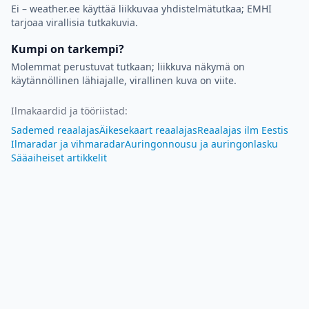
Ei – weather.ee käyttää liikkuvaa yhdistelmätutkaa; EMHI
tarjoaa virallisia tutkakuvia.
Kumpi on tarkempi?
Molemmat perustuvat tutkaan; liikkuva näkymä on
käytännöllinen lähiajalle, virallinen kuva on viite.
Ilmakaardid ja tööriistad
:
Sademed reaalajas
Äikesekaart reaalajas
Reaalajas ilm Eestis
Ilmaradar ja vihmaradar
Auringonnousu ja auringonlasku
Sääaiheiset artikkelit