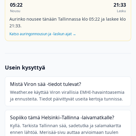
05:22
21:33
Nousu
Lasku
Aurinko nousee tänään Tallinnassa klo 05:22 ja laskee klo
21:33.
Katso auringonnousun ja -laskun ajat
→
Usein kysyttyä
Mistä Viron sää -tiedot tulevat?
Weather.ee käyttää Viron virallisia EMHI-havaintoasemia
ja ennusteita. Tiedot päivittyvät useita kertoja tunnissa.
Sopiiko tämä Helsinki–Tallinna -laivamatkalle?
Kyllä. Tarkista Tallinnan sää, sadetutka ja salamakartta
ennen lähtöä. Merisää-sivu auttaa arvioimaan tuulen