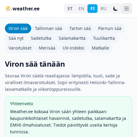
🌤
weather.ee
ET
EN
FI
RU
Viron sää
Tallinnan sää
Tarton sää
Pärnun sää
Sää nyt
Sadetutka
Salamakartta
Tuulikartta
Varoitukset
Merisää
UV-indeksi
Matkalle
Viron sää tänään
Seuraa Viron säätä reaaliajassa: lämpötila, tuuli, sade ja
viralliset ilmavaroitukset. Sopii erityisesti Helsinki–Tallinna-
laivamatkalle ja viikonloppureissuille.
Yhteenveto
Weather.ee kokoaa Viron sään yhteen paikkaan:
kaupunkikohtaiset havainnot, sadetutka, salamakartta ja
EMHI-ilmahoiatuset. Tiedot päivittyvät useita kertoja
tunnissa.