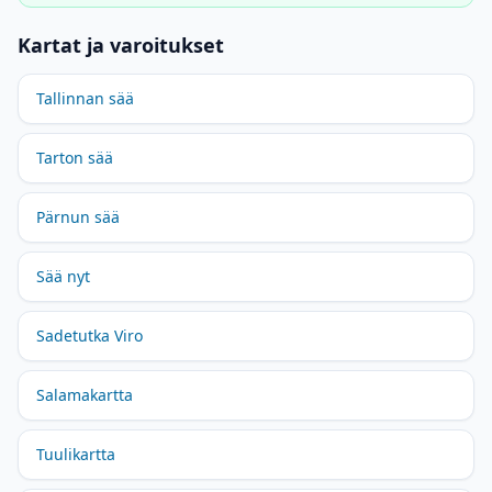
Kartat ja varoitukset
Tallinnan sää
Tarton sää
Pärnun sää
Sää nyt
Sadetutka Viro
Salamakartta
Tuulikartta