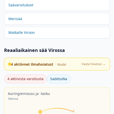
Säävaroitukset
Merisää
Matkalle Viroon
Reaaliaikainen sää Virossa
·
4 aktiivnet ilmahoiatust
Vaata hoiatusi
→
Madal
4 aktiivista varoitusta
Sadetutka
Auringonnousu ja -lasku
Tallinna