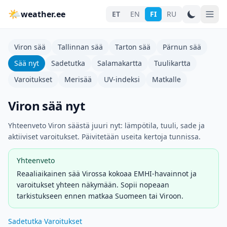
🌤
weather.ee
ET
EN
FI
RU
Viron sää
Tallinnan sää
Tarton sää
Pärnun sää
Sää nyt
Sadetutka
Salamakartta
Tuulikartta
Varoitukset
Merisää
UV-indeksi
Matkalle
Viron sää nyt
Yhteenveto Viron säästä juuri nyt: lämpötila, tuuli, sade ja
aktiiviset varoitukset. Päivitetään useita kertoja tunnissa.
Yhteenveto
Reaaliaikainen sää Virossa kokoaa EMHI-havainnot ja
varoitukset yhteen näkymään. Sopii nopeaan
tarkistukseen ennen matkaa Suomeen tai Viroon.
Sadetutka
·
Varoitukset