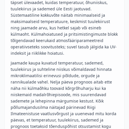
täpset ülevaadet, kuidas temperatuur, õhuniiskus,
Tallinn-Harku
19.2
°C
tuulekiirus ja sademed üle Eesti jaotuvad.
Süstemaatiline kokkuvõte näitab minimaalseid ja
Ristna
19.2
°C
maksimaalseid temperatuure, keskmist tuulekiirust
ning jaamade arvu, kus hetkel sajab või esineb
Häädemeeste
19.2
°C
külmaoht. Külmahoiatused ja pritsimistingimuste blokk
tõlgendavad keerukaid atmosfääriparameetreid
Hüüru
19.3
°C
operatiivseteks soovitusteks; suvel tasub jälgida ka UV-
indeksit ja riiklikke hoiatusi.
Vihterpalu
19.3
°C
Jaamade kaupa kuvatud temperatuur, sademed,
Tiirikoja
19.4
°C
tuulekiirus ja suhteline niiskus võimaldavad hinnata
mikroklimaatilisi erinevusi põldude, orgude ja
Virtsu
19.4
°C
rannikualade vahel. Nelja päeva prognoos aitab ette
näha nii külmaõhku toovaid kõrgrõhuharju kui ka
Haapsalu sadam
19.4
°C
niiskemaid madalrõhiepisoode, mis suurendavad
sademete ja lehepinna märgumise kestust. Kõik
Tänassilma
19.4
°C
põllumajandusilma näitajad pärinevad Riigi
Ilmateenistuse vaatlusvõrgust ja uuenevad mitu korda
Laimjala
19.5
°C
päevas, et temperatuur, tuulekiirus, sademed ja
Kunda
19.6
°C
prognoos toetaksid tõenduspõhist otsustamist kogu