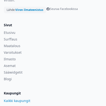
Viroon.
Sämi
20.3
°C
Seuraa Facebookissa
Lähde:
Viron ilmateenistus
Uue-Lõve
20.3
°C
Sivut
Valgu
20.3
°C
Etusivu
Kaansoo
20.4
°C
Surffaus
Maatalous
Laadi
20.4
°C
Varoitukset
Otepää
20.4
°C
Ilmasto
Asemat
Heltermaa
20.5
°C
Sääwidgetit
Alajõe
20.5
°C
Blogi
Piigaste
20.5
°C
Kaupungit
Keila
20.5
°C
Kaikki kaupungit
Tuulemäe
20.5
°C