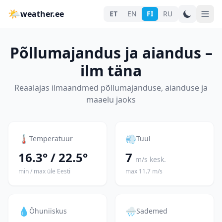
🌤
weather.ee
ET
EN
FI
RU
Põllumajandus ja aiandus –
ilm täna
Reaalajas ilmaandmed põllumajanduse, aianduse ja
maaelu jaoks
🌡
💨
Temperatuur
Tuul
16.3°
/
22.5°
7
m/s
kesk.
min / max üle Eesti
max
11.7
m/s
💧
🌧
Õhuniiskus
Sademed