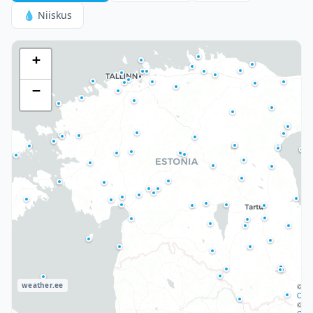
💧
Niiskus
+
−
weather.ee
©
OSM
©