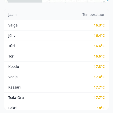
CAR
Jaam
Temperatuur
Valga
16.3
°C
Jõhvi
16.4
°C
Türi
16.6
°C
Tori
16.6
°C
Koodu
17.3
°C
Vodja
17.4
°C
Kassari
17.7
°C
Toila-Oru
17.7
°C
Pakri
18
°C