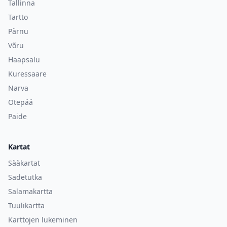
Tallinna
Tartto
Rannu-Jõesuu
20.7
°C
Pärnu
Konuvere
20.8
°C
Võru
Haapsalu
Jõgeva
20.9
°C
Kuressaare
Kehra
21
°C
Narva
Peipsi poijaam
21
°C
Otepää
Paide
Peipsi poijaam
21
°C
Riisa
21
°C
Kartat
Sääkartat
Varangu
21
°C
Sadetutka
Võru
21.1
°C
Salamakartta
Arbavere
21.1
°C
Tuulikartta
Karttojen lukeminen
Pudisoo
21.2
°C