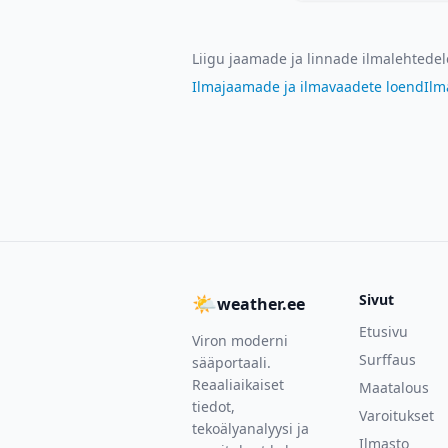
Liigu jaamade ja linnade ilmalehtedel
Ilmajaamade ja ilmavaadete loend
Ilm
🌤
Sivut
weather.ee
Etusivu
Viron moderni
Surffaus
sääportaali.
Reaaliaikaiset
Maatalous
tiedot,
Varoitukset
tekoälyanalyysi ja
Ilmasto