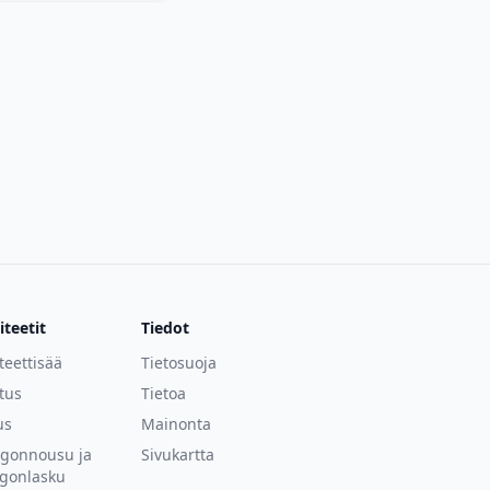
iteetit
Tiedot
iteettisää
Tietosuoja
tus
Tietoa
us
Mainonta
ngonnousu ja
Sivukartta
gonlasku