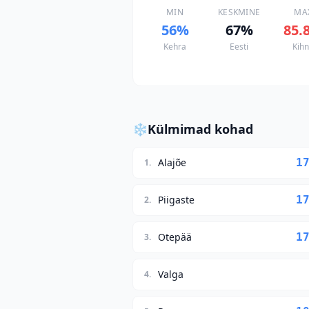
MIN
KESKMINE
MA
56
%
67
%
85.
Kehra
Eesti
Kih
❄️
Külmimad kohad
Alajõe
1
1
.
Piigaste
1
2
.
Otepää
1
3
.
Valga
4
.