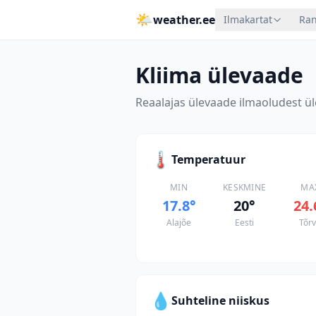
🌤
weather.ee
Ilmakartat
Ran
Kliima ülevaade
Reaalajas ülevaade ilmaoludest ül
🌡
Temperatuur
MIN
KESKMINE
MA
17.8
°
20
°
24.
Alajõe
Eesti
Tõr
💧
Suhteline niiskus