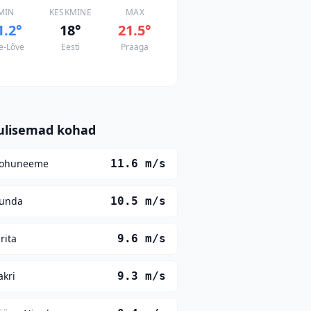
MIN
KESKMINE
MAX
1.2
°
18
°
21.5
°
e-Lõve
Eesti
Praaga
ulisemad kohad
ohuneeme
11.6
m/s
unda
10.5
m/s
irita
9.6
m/s
akri
9.3
m/s