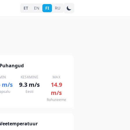
ET
EN
FI
RU
Hae kaupunkia
Puhangud
MIN
KESKMINE
MAX
6
m/s
9.3
m/s
14.9
m/s
apsalu
Eesti
Rohuneeme
Veetemperatuur