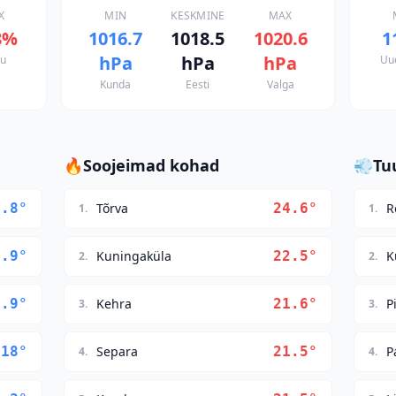
X
MIN
KESKMINE
MAX
8
%
1016.7
1018.5
1020.6
1
hPa
hPa
hPa
nu
Uu
Kunda
Eesti
Valga
🔥
Soojeimad kohad
💨
Tu
7.8
°
Tõrva
24.6
°
R
1
.
1
.
7.9
°
Kuningaküla
22.5
°
K
2
.
2
.
7.9
°
Kehra
21.6
°
P
3
.
3
.
18
°
Separa
21.5
°
P
4
.
4
.