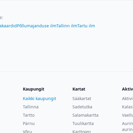
e
:
akaardid
Põllumajanduse ilm
Tallinn ilm
Tartu ilm
Kaupungit
Kartat
Aktiv
Kaikki kaupungit
Sääkartat
Aktiv
Tallinna
Sadetutka
Kalas
Tartto
Salamakartta
Vaell
Pärnu
Tuulikartta
Auri
aurin
Võru
Karttojen