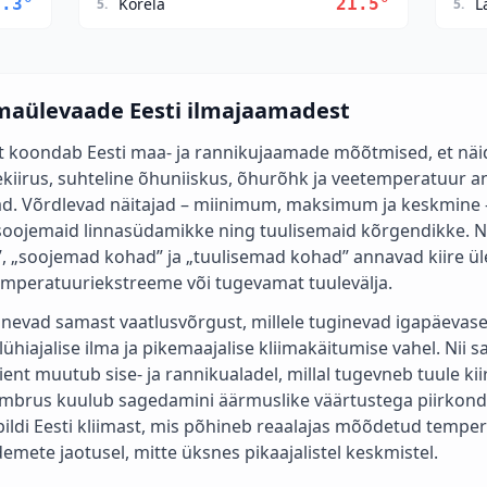
8.3
°
Korela
21.5
°
L
5
.
5
.
imaülevaade Eesti ilmajaamadest
ht koondab Eesti maa- ja rannikujaamade mõõtmised, et näi
ekiirus, suhteline õhuniiskus, õhurõhk ja veetemperatuur a
vad. Võrdlevad näitajad – miinimum, maksimum ja keskmine –
oojemaid linnasüdamikke ning tuulisemaid kõrgendikke. N
 „soojemad kohad” ja „tuulisemad kohad” annavad kiire üle
temperatuuriekstreeme või tugevamat tuulevälja.
evad samast vaatlusvõrgust, millele tuginevad igapäevas
 lühiajalise ilma ja pikemaajalise kliimakäitumise vahel. Nii s
nt muutub sise- ja rannikualadel, millal tugevneb tuule kiir
ümbrus kuulub sagedamini äärmuslike väärtustega piirkond
ildi Eesti kliimast, mis põhineb reaalajas mõõdetud temper
ademete jaotusel, mitte üksnes pikaajalistel keskmistel.