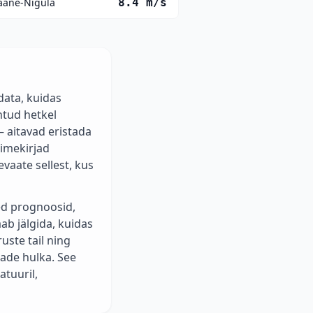
ääne-Nigula
8.4
m/s
data, kuidas
ntud hetkel
 aitavad eristada
imekirjad
vaate sellest, kus
ed prognoosid,
aab jälgida, kuidas
uste tail ning
ade hulka. See
atuuril,