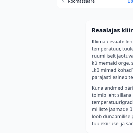
Roomassaare
1
5
.
Reaalajas kli
Kliimaülevaate le
temperatuur, tuul
ruumiliselt jaotu
külmemaid orge, s
„külmimad kohad”,
parajasti esineb 
Kuna andmed pärin
toimib leht sillana
temperatuurigradie
milliste jaamade 
loob dünaamilise p
tuulekiirusel ja s