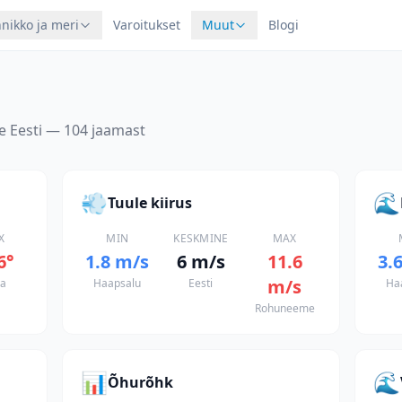
nikko ja meri
Varoitukset
Muut
Blogi
e Eesti — 104 jaamast
💨
🌊
Tuule kiirus
X
MIN
KESKMINE
MAX
6
°
1.8
m/s
6
m/s
11.6
3.
m/s
va
Haapsalu
Eesti
Ha
Rohuneeme
📊
🌊
Õhurõhk