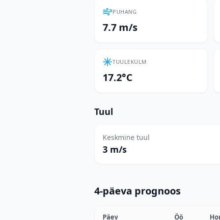
PUHANG
7.7 m/s
TUULEKÜLM
17.2°C
Tuul
Keskmine tuul
3 m/s
4-päeva prognoos
Päev
Öö
Ho