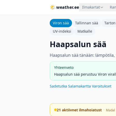
🌤
weather.ee
Ilmakartat
Ran
Viron sää
Tallinnan sää
Tarton
UV-indeksi
Matkalle
Haapsalun sää
Haapsalun sää tänään: lämpötila, 
Yhteenveto
Haapsalun sää perustuu Viron viralli
Sadetutka
·
Salamakartta
·
Varoitukset
·
21 aktiivnet ilmahoiatust
Madal