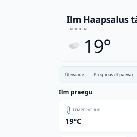
Ilm Haapsalus t
Läänemaa
19°
Ülevaade
Prognoos (4 päeva)
Ilm praegu
TEMPERATUUR
19°C