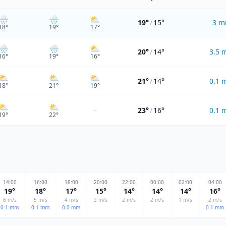
🌧️
🌧️
⛅
19°
/
15°
3
m
18
°
19
°
17
°
🌧️
🌧️
⛅
20°
/
14°
3.5
16
°
19
°
16
°
⛅
⛅
⛅
21°
/
14°
0.1
18
°
21
°
19
°
⛅
⛅
–
23°
/
16°
0.1
19
°
22
°
14
:00
16
:00
18
:00
20
:00
22
:00
00
:00
02
:00
04
:00
19
°
18
°
17
°
15
°
14
°
14
°
14
°
16
°
6
m/s
5
m/s
4
m/s
2
m/s
2
m/s
2
m/s
1
m/s
2
m/s
0.1
mm
0.1
mm
0.0
mm
0.1
mm