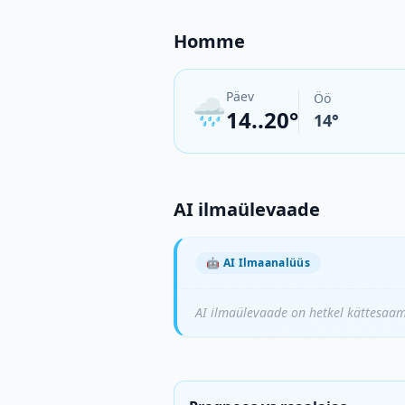
Homme
Päev
Öö
🌧️
14..20°
14
°
AI ilmaülevaade
🤖
AI Ilmaanalüüs
AI ilmaülevaade on hetkel kättesaa