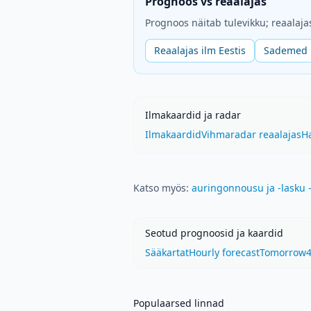
Prognoos vs reaalajas
Prognoos näitab tulevikku; reaalaja
Reaalajas ilm Eestis
Sademed r
Ilmakaardid ja radar
Ilmakaardid
Vihmaradar reaalajas
H
Katso myös:
auringonnousu ja -lasku 
Seotud prognoosid ja kaardid
Sääkartat
Hourly forecast
Tomorrow
4
Populaarsed linnad