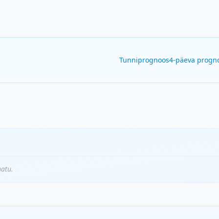
Tunniprognoos
4-päeva progn
matu.