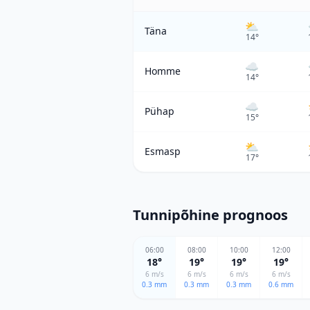
⛅
Täna
14
°
☁️
Homme
14
°
☁️
Pühap
15
°
⛅
Esmasp
17
°
Tunnipõhine prognoos
06
:00
08
:00
10
:00
12
:00
18
°
19
°
19
°
19
°
6
m/s
6
m/s
6
m/s
6
m/s
0.3
mm
0.3
mm
0.3
mm
0.6
mm