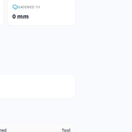
SADEMED 1H
0 mm
med
Tuul