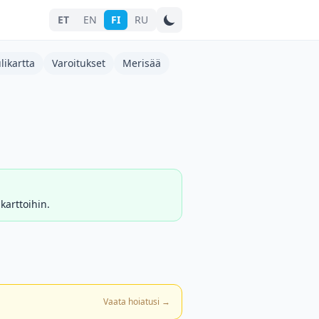
ET
EN
FI
RU
Hae kaupunkia
likartta
Varoitukset
Merisää
karttoihin.
Vaata hoiatusi
→