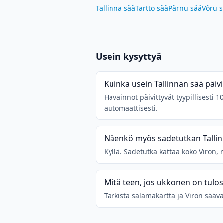
Tallinna sää
Tartto sää
Pärnu sää
Võru 
Usein kysyttyä
Kuinka usein Tallinnan sää päivi
Havainnot päivittyvät tyypillisesti
automaattisesti.
Näenkö myös sadetutkan Tallin
Kyllä. Sadetutka kattaa koko Viron
Mitä teen, jos ukkonen on tulo
Tarkista salamakartta ja Viron sääva