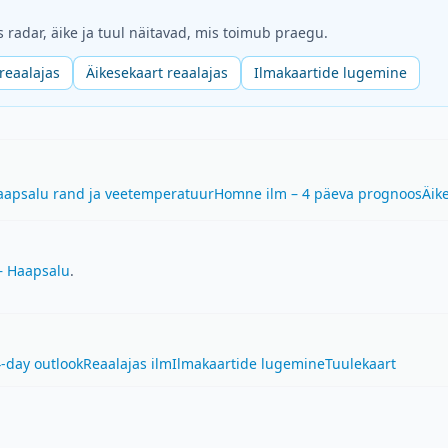
s radar, äike ja tuul näitavad, mis toimub praegu.
eaalajas
Äikesekaart reaalajas
Ilmakaartide lugemine
aapsalu rand ja veetemperatuur
Homne ilm – 4 päeva prognoos
Äik
– Haapsalu
.
-day outlook
Reaalajas ilm
Ilmakaartide lugemine
Tuulekaart