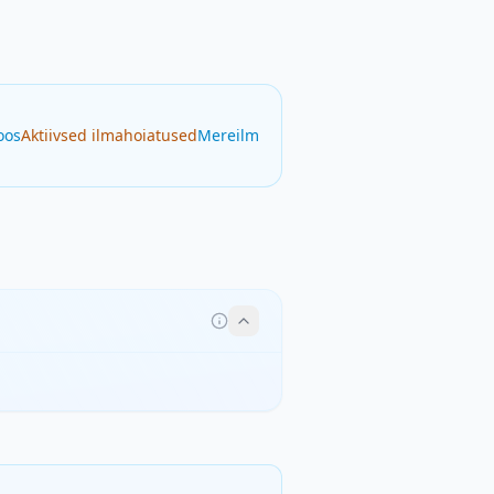
oos
Aktiivsed ilmahoiatused
Mereilm