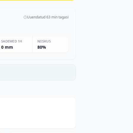
Uuendatud 63 min tagasi
SADEMED 1H
NIISKUS
0 mm
80%