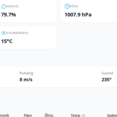
NIISKUS
RÕHK
79.7%
1007.9 hPa
KUUMAINDEKS
15°C
Puhang
Suund
8 m/s
235°
mmik
Päev
Õhtu
Temp
↑/↓
Sade