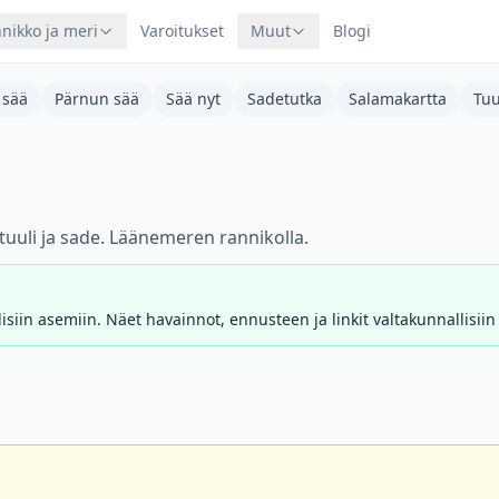
nikko ja meri
Varoitukset
Muut
Blogi
 sää
Pärnun sää
Sää nyt
Sadetutka
Salamakartta
Tuu
tuuli ja sade. Läänemeren rannikolla.
siin asemiin. Näet havainnot, ennusteen ja linkit valtakunnallisiin 