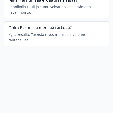
Miksi Pärnun sää eroaa sisämaasta?
Rannikolla tuuli ja sumu voivat poiketa sisämaan
havainnoista.
Onko Pärnussa merisää tärkeää?
Kyllä kesällä. Tarkista myös merisää-sivu ennen
rantapäivää.