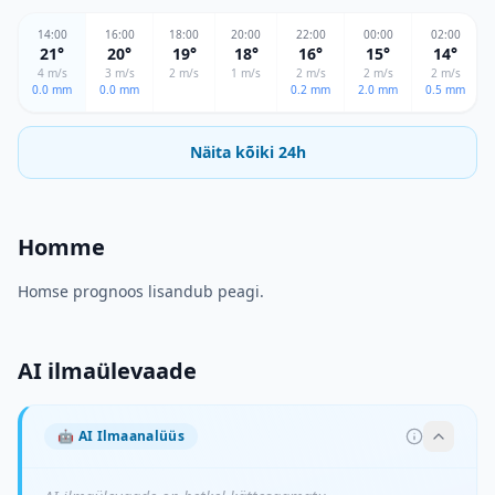
14
:00
16
:00
18
:00
20
:00
22
:00
00
:00
02
:00
21
°
20
°
19
°
18
°
16
°
15
°
14
°
4
m/s
3
m/s
2
m/s
1
m/s
2
m/s
2
m/s
2
m/s
0.0
mm
0.0
mm
0.2
mm
2.0
mm
0.5
mm
Näita kõiki 24h
Homme
Homse prognoos lisandub peagi.
AI ilmaülevaade
🤖
AI Ilmaanalüüs