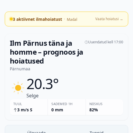
·
3 aktiivnet ilmahoiatust
Vaata hoiatusi
→
Madal
Ilm Pärnus täna ja
Uuendatud kell 17:00
homme – prognoos ja
hoiatused
Pärnumaa
20.3°
Selge
TUUL
SADEMED 1H
NIISKUS
3 m/s S
0 mm
82%
Ülevaade
Tunnid