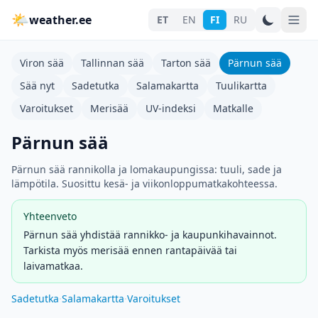
🌤
weather.ee
ET
EN
FI
RU
Viron sää
Tallinnan sää
Tarton sää
Pärnun sää
Sää nyt
Sadetutka
Salamakartta
Tuulikartta
Varoitukset
Merisää
UV-indeksi
Matkalle
Pärnun sää
Pärnun sää rannikolla ja lomakaupungissa: tuuli, sade ja
lämpötila. Suosittu kesä- ja viikonloppumatkakohteessa.
Yhteenveto
Pärnun sää yhdistää rannikko- ja kaupunkihavainnot.
Tarkista myös merisää ennen rantapäivää tai
laivamatkaa.
Sadetutka
·
Salamakartta
·
Varoitukset