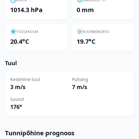
1014.3 hPa
0 mm
TUULEKÜLM
KUUMAINDEKS
20.4°C
19.7°C
Tuul
Keskmine tuul
Puhang
3 m/s
7 m/s
Suund
176°
Tunnipõhine prognoos