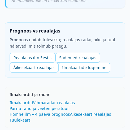
AI ilmaülevaade on hetkel kättesaamatu.
Prognoos vs reaalajas
Prognoos näitab tulevikku; reaalajas radar, äike ja tuul
näitavad, mis toimub praegu.
Reaalajas ilm Eestis
Sademed reaalajas
Äikesekaart reaalajas
Ilmakaartide lugemine
Ilmakaardid ja radar
Ilmakaardid
Vihmaradar reaalajas
Pärnu rand ja veetemperatuur
Homne ilm – 4 päeva prognoos
Äikesekaart reaalajas
Tuulekaart