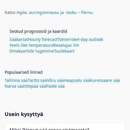
Katso myös:
auringonnousu ja -lasku – Pärnu
.
Seotud prognoosid ja kaardid
Sääkartat
Hourly forecast
Tomorrow
4-day outlook
Feels-like temperature
Reaalajas ilm
Ilmakaartide lugemine
Tuulekaart
Populaarsed linnad
Tallinna sää
Tartto sää
Võru sää
Haapsalu sää
Kuressaare sää
Narva sää
Otepää sää
Paide sää
Usein kysyttyä