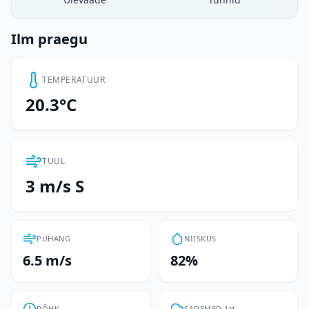
Ilm praegu
TEMPERATUUR
20.3°C
TUUL
3 m/s S
PUHANG
NIISKUS
6.5 m/s
82%
RÕHK
SADEMED 1H