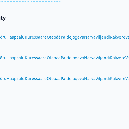
ity
õru
Haapsalu
Kuressaare
Otepää
Paide
jogeva
Narva
Viljandi
Rakvere
V
õru
Haapsalu
Kuressaare
Otepää
Paide
jogeva
Narva
Viljandi
Rakvere
V
õru
Haapsalu
Kuressaare
Otepää
Paide
jogeva
Narva
Viljandi
Rakvere
V