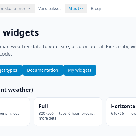
nikko ja meri
Varoitukset
Muut
Blogi
 widgets
ian weather data to your site, blog or portal. Pick a city, w
code.
et types
Documentation
My widgets
ent weather)
Full
Horizonta
urism, local
320×500 — tabs, 6-hour forecast,
640×56 — news
more detail