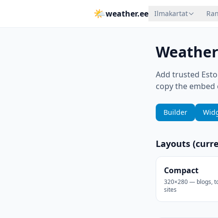
🌤
weather.ee
Ilmakartat
Ran
Weather
Add trusted Eston
copy the embed 
Builder
Widg
Layouts (curr
Compact
320×280 — blogs, to
sites