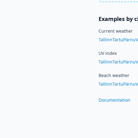
Examples by c
Current weather
Tallinn
Tartu
Pärnu
V
UV index
Tallinn
Tartu
Pärnu
V
Beach weather
Tallinn
Tartu
Pärnu
V
Documentation