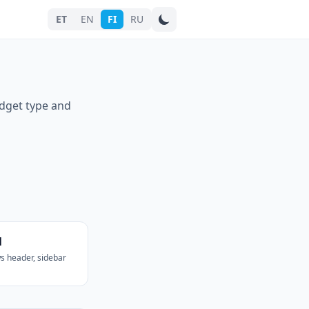
ET
EN
FI
RU
Hae kaupunkia
idget type and
l
 header, sidebar