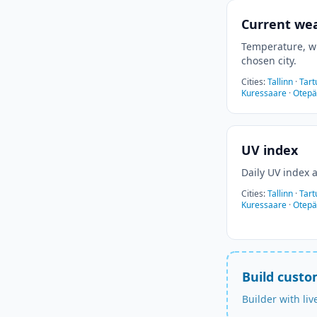
Current we
Temperature, wi
chosen city.
Cities
:
Tallinn
·
Tart
Kuressaare
·
Otep
UV index
Daily UV index a
Cities
:
Tallinn
·
Tart
Kuressaare
·
Otep
Build cust
Builder with li