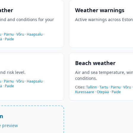
ather
Weather warnings
nd and conditions for your
Active warnings across Eston
u
·
Pärnu
·
Võru
·
Haapsalu
·
ää
·
Paide
Beach weather
nd risk level.
Air and sea temperature, w
conditions.
u
·
Pärnu
·
Võru
·
Haapsalu
·
ää
·
Paide
Cities
:
Tallinn
·
Tartu
·
Pärnu
·
Võru
Kuressaare
·
Otepää
·
Paide
om
ve preview