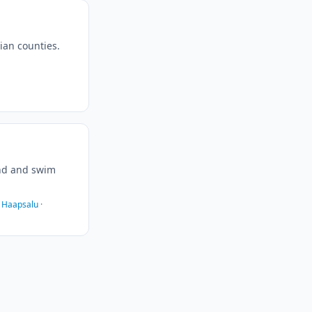
ian counties.
ind and swim
·
Haapsalu
·