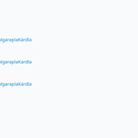
alga
rapla
Kärdla
alga
rapla
Kärdla
alga
rapla
Kärdla