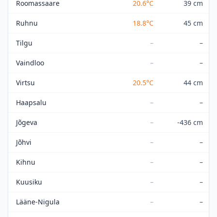
Roomassaare
20.6
°C
39 cm
Ruhnu
18.8
°C
45 cm
Tilgu
–
–
Vaindloo
–
–
Virtsu
20.5
°C
44 cm
Haapsalu
–
–
Jõgeva
–
-436 cm
Jõhvi
–
–
Kihnu
–
–
Kuusiku
–
–
Lääne-Nigula
–
–