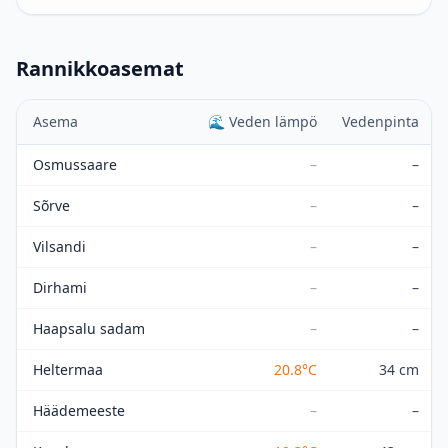
Rannikkoasemat
Asema
🌊
Veden lämpö
Vedenpinta
Osmussaare
–
–
Sõrve
–
–
Vilsandi
–
–
Dirhami
–
–
Haapsalu sadam
–
–
Heltermaa
20.8
°C
34 cm
Häädemeeste
–
–