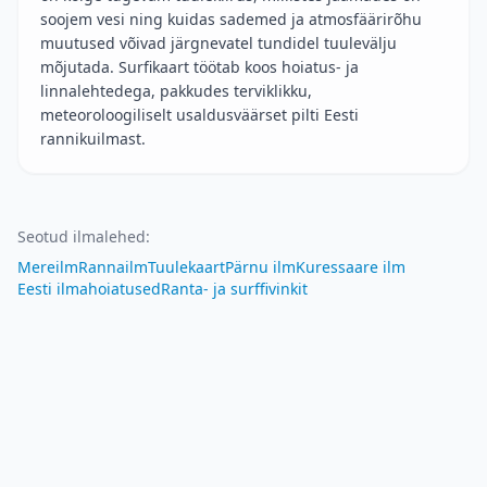
soojem vesi ning kuidas sademed ja atmosfäärirõhu
muutused võivad järgnevatel tundidel tuulevälju
mõjutada. Surfikaart töötab koos hoiatus- ja
linnalehtedega, pakkudes terviklikku,
meteoroloogiliselt usaldusväärset pilti Eesti
rannikuilmast.
Seotud ilmalehed
:
Mereilm
Rannailm
Tuulekaart
Pärnu ilm
Kuressaare ilm
Eesti ilmahoiatused
Ranta- ja surffivinkit