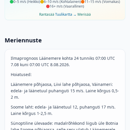
0–5 m/s
(
Heikko
)
6–10 m/s
(
Kohtalainen
)
11–15 m/s
(
Voimakas
)
16+ m/s
(
Vaarallinen
)
Rantasää
·
Tuulikartta
→
·
Merisää
Meriennuste
Ilmaprognoos Läänemere kohta 24 tunniks 07:00 UTC
7.08 kuni 07:00 UTC 8.08.2026.
Hoiatused:
Läänemere põhjaosa, Liivi lahe põhjaosa, Väinameri:
edela- ja läänetuul puhanguti 15 m/s. Laine kõrgus 0,5-
2 m.
Soome laht: edela- ja läänetuul 12, puhanguti 17 m/s.
Laine kõrgus 1-2,5 m.
Sünoptiline ülevaade: madalrõhkkond liigub üle Botnia
lahe Soome põhjaossa, selle serv ulatub Läänemerele.