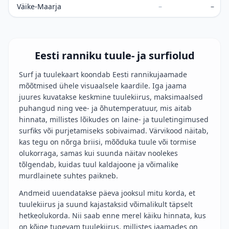
Väike-Maarja
–
–
Eesti ranniku tuule- ja surfiolud
Surf ja tuulekaart koondab Eesti rannikujaamade
mõõtmised ühele visuaalsele kaardile. Iga jaama
juures kuvatakse keskmine tuulekiirus, maksimaalsed
puhangud ning vee- ja õhutemperatuur, mis aitab
hinnata, millistes lõikudes on laine- ja tuuletingimused
surfiks või purjetamiseks sobivaimad. Värvikood näitab,
kas tegu on nõrga briisi, mõõduka tuule või tormise
olukorraga, samas kui suunda näitav noolekes
tõlgendab, kuidas tuul kaldajoone ja võimalike
murdlainete suhtes paikneb.
Andmeid uuendatakse päeva jooksul mitu korda, et
tuulekiirus ja suund kajastaksid võimalikult täpselt
hetkeolukorda. Nii saab enne merel käiku hinnata, kus
on kõige tugevam tuulekiirus, millistes jaamades on