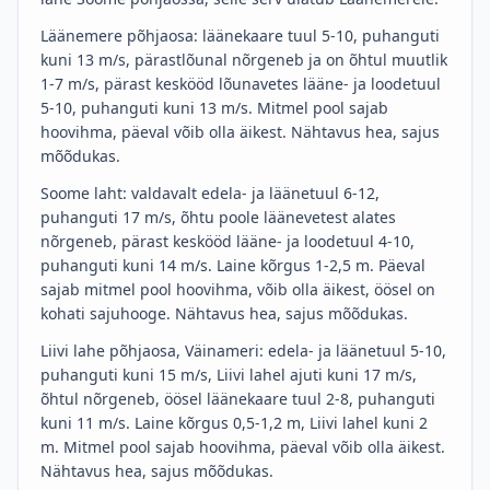
Läänemere põhjaosa: läänekaare tuul 5-10, puhanguti
kuni 13 m/s, pärastlõunal nõrgeneb ja on õhtul muutlik
1-7 m/s, pärast keskööd lõunavetes lääne- ja loodetuul
5-10, puhanguti kuni 13 m/s. Mitmel pool sajab
hoovihma, päeval võib olla äikest. Nähtavus hea, sajus
mõõdukas.
Soome laht: valdavalt edela- ja läänetuul 6-12,
puhanguti 17 m/s, õhtu poole läänevetest alates
nõrgeneb, pärast keskööd lääne- ja loodetuul 4-10,
puhanguti kuni 14 m/s. Laine kõrgus 1-2,5 m. Päeval
sajab mitmel pool hoovihma, võib olla äikest, öösel on
kohati sajuhooge. Nähtavus hea, sajus mõõdukas.
Liivi lahe põhjaosa, Väinameri: edela- ja läänetuul 5-10,
puhanguti kuni 15 m/s, Liivi lahel ajuti kuni 17 m/s,
õhtul nõrgeneb, öösel läänekaare tuul 2-8, puhanguti
kuni 11 m/s. Laine kõrgus 0,5-1,2 m, Liivi lahel kuni 2
m. Mitmel pool sajab hoovihma, päeval võib olla äikest.
Nähtavus hea, sajus mõõdukas.