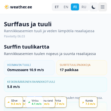
🌤
weather.ee
ET
EN
FI
RU
Surffaus ja tuuli
Rannikkoasemien tuuli ja veden lämpötila reaaliajassa
Päivitetty
06.03
Surffin tuulikartta
Rannikkoasemien tuulen nopeus ja suunta reaaliajassa
VOIMAVIN TUULI
SURFFITUULIPAIKKOJA
Osmussaare 10.9 m/s
17
paikkaa
KESKIMÄÄRÄINEN RANNIKKOTUULI
5.8 m/s
Kartalla näytetään rannikkoasemat, joilla tuulen nopeus on tiedossa.
weather.ee
Sõrve
Heltermaa
Roomassaare
Haapsalu
Virtsu
Pärnu rand
Pirita
Kunda
9.3
m/s
2.8
8.9
m/s
m/s
4.1
m/s
4.1
m/s
5.5
m/s
7.7
m/s
7.3
m/s
TUULEN VOIMAKKUUS