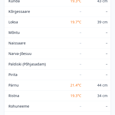
Kunda
19.3
°C
43 cm
Kõrgessaare
–
–
Loksa
19.7
°C
39 cm
Mõntu
–
–
Naissaare
–
–
Narva-Jõesuu
–
–
Paldiski (Põhjasadam)
–
–
Pirita
–
–
Pärnu
21.4
°C
44 cm
Ristna
19.3
°C
34 cm
Rohuneeme
–
–