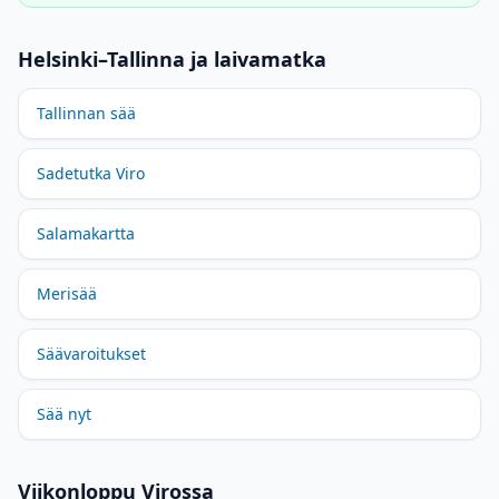
Helsinki–Tallinna ja laivamatka
Tallinnan sää
Sadetutka Viro
Salamakartta
Merisää
Säävaroitukset
Sää nyt
Viikonloppu Virossa