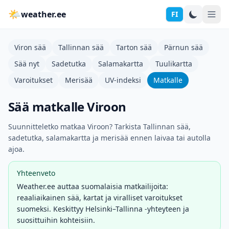
🌤
weather.ee
FI
Viron sää
Tallinnan sää
Tarton sää
Pärnun sää
Sää nyt
Sadetutka
Salamakartta
Tuulikartta
Varoitukset
Merisää
UV-indeksi
Matkalle
Sää matkalle Viroon
Suunnitteletko matkaa Viroon? Tarkista Tallinnan sää,
sadetutka, salamakartta ja merisää ennen laivaa tai autolla
ajoa.
Yhteenveto
Weather.ee auttaa suomalaisia matkailijoita:
reaaliaikainen sää, kartat ja viralliset varoitukset
suomeksi. Keskittyy Helsinki–Tallinna -yhteyteen ja
suosittuihin kohteisiin.