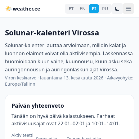
🌤
weather.ee
ET
EN
FI
RU
Solunar-kalenteri Virossa
Solunar-kalenteri auttaa arvioimaan, milloin kalat ja
luonnon eläimet voivat olla aktiivisempia. Laskennassa
huomioidaan kuun vaihe, kuunnousu, kuunlasku sekä
auringonnousun ja auringonlaskun ajat Virossa.
Viron keskiarvo
·
lauantaina 13. kesäkuuta 2026
·
Aikavyöhyke:
Europe/Tallinn
Päivän yhteenveto
Tänään on hyvä päivä kalastukseen. Parhaat
aktiivisuusajat ovat 22:01–02:01 ja 10:01–14:01.
Aktiviteetti
Paras aika
Toinen hyvä aika