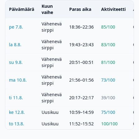
Kuun
Päivämäärä
Paras aika
Aktiviteetti
Au
vaihe
Vähenevä
pe 7.8.
18:36–22:36
85
/100
05
sirppi
Vähenevä
la 8.8.
19:43–23:43
83
/100
05
sirppi
Vähenevä
su 9.8.
20:51–00:51
81
/100
05
sirppi
Vähenevä
ma 10.8.
21:56–01:56
73
/100
05
sirppi
Vähenevä
ti 11.8.
20:17–22:17
39
/100
05
sirppi
ke 12.8.
Uusikuu
10:59–14:59
75
/100
05
to 13.8.
Uusikuu
11:52–15:52
100
/100
05