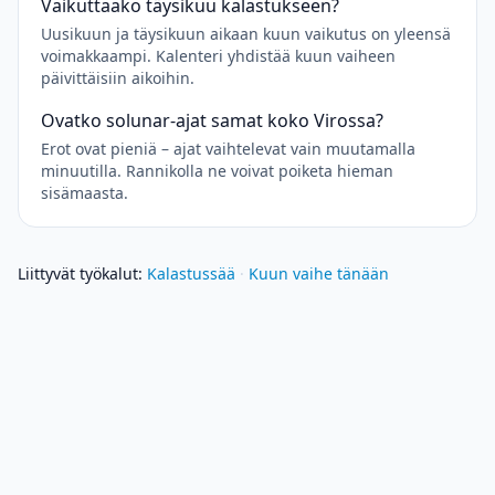
Vaikuttaako täysikuu kalastukseen?
Uusikuun ja täysikuun aikaan kuun vaikutus on yleensä
voimakkaampi. Kalenteri yhdistää kuun vaiheen
päivittäisiin aikoihin.
Ovatko solunar-ajat samat koko Virossa?
Erot ovat pieniä – ajat vaihtelevat vain muutamalla
minuutilla. Rannikolla ne voivat poiketa hieman
sisämaasta.
Liittyvät työkalut
:
Kalastussää
·
Kuun vaihe tänään