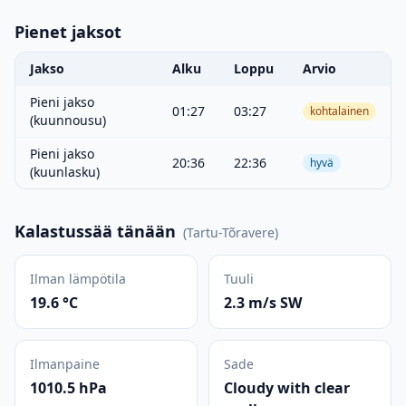
Pienet jaksot
Jakso
Alku
Loppu
Arvio
Pieni jakso
01:27
03:27
kohtalainen
(kuunnousu)
Pieni jakso
20:36
22:36
hyvä
(kuunlasku)
Kalastussää tänään
(
Tartu-Tõravere
)
Ilman lämpötila
Tuuli
19.6 °C
2.3 m/s SW
Ilmanpaine
Sade
1010.5 hPa
Cloudy with clear