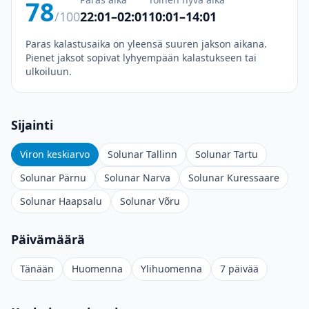
78
/100
22:01–02:01
10:01–14:01
Paras kalastusaika on yleensä suuren jakson aikana.
Pienet jaksot sopivat lyhyempään kalastukseen tai
ulkoiluun.
Sijainti
Viron keskiarvo
Solunar Tallinn
Solunar Tartu
Solunar Pärnu
Solunar Narva
Solunar Kuressaare
Solunar Haapsalu
Solunar Võru
Päivämäärä
Tänään
Huomenna
Ylihuomenna
7 päivää