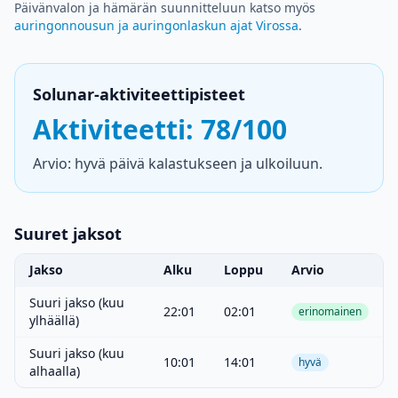
Päivänvalon ja hämärän suunnitteluun katso myös
auringonnousun ja auringonlaskun ajat Virossa
.
Solunar-aktiviteettipisteet
Aktiviteetti: 78/100
Arvio: hyvä päivä kalastukseen ja ulkoiluun.
Suuret jaksot
Jakso
Alku
Loppu
Arvio
Suuri jakso (kuu
22:01
02:01
erinomainen
ylhäällä)
Suuri jakso (kuu
10:01
14:01
hyvä
alhaalla)