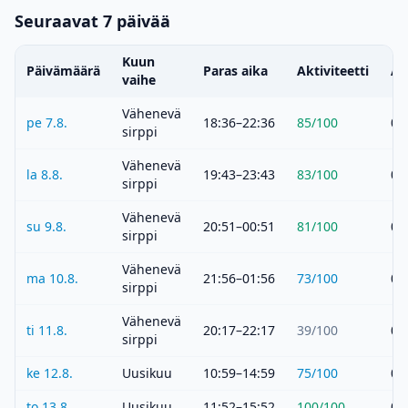
Seuraavat 7 päivää
Kuun
Päivämäärä
Paras aika
Aktiviteetti
Au
vaihe
Vähenevä
pe 7.8.
18:36–22:36
85
/100
05
sirppi
Vähenevä
la 8.8.
19:43–23:43
83
/100
05
sirppi
Vähenevä
su 9.8.
20:51–00:51
81
/100
05
sirppi
Vähenevä
ma 10.8.
21:56–01:56
73
/100
05
sirppi
Vähenevä
ti 11.8.
20:17–22:17
39
/100
05
sirppi
ke 12.8.
Uusikuu
10:59–14:59
75
/100
05
to 13.8.
Uusikuu
11:52–15:52
100
/100
05