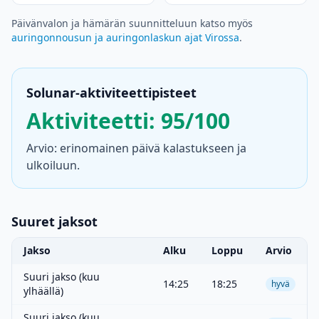
Päivänvalon ja hämärän suunnitteluun katso myös
auringonnousun ja auringonlaskun ajat Virossa
.
Solunar-aktiviteettipisteet
Aktiviteetti: 95/100
Arvio: erinomainen päivä kalastukseen ja
ulkoiluun.
Suuret jaksot
Jakso
Alku
Loppu
Arvio
Suuri jakso (kuu
14:25
18:25
hyvä
ylhäällä)
Suuri jakso (kuu