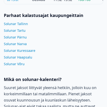
Parhaat kalastusajat kaupungeittain
Solunar Tallinn
Solunar Tartu
Solunar Pärnu
Solunar Narva
Solunar Kuressaare
Solunar Haapsalu
Solunar Võru
Mikä on solunar-kalenteri?
Suuret jaksot liittyvät yleensä hetkiin, jolloin kuu on
korkeimmillaan tai matalimmillaan. Pienet jaksot
osuvat kuunnousun ja kuunlaskun läheisyyteen.
Solunar-ajat eivät takaa saalista, mutta ne auttavat