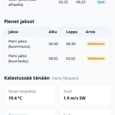
02:25
06:25
hyvä
alhaalla)
Pienet jaksot
Jakso
Alku
Loppu
Arvio
Pieni jakso
06:49
08:49
kohtalainen
(kuunnousu)
Pieni jakso
00:02
02:02
kohtalainen
(kuunlasku)
Kalastussää tänään
(
Tartu-Tõravere
)
Ilman lämpötila
Tuuli
19.4 °C
1.9 m/s SW