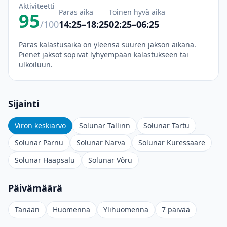
Aktiviteetti
Paras aika
Toinen hyvä aika
95
/100
14:25–18:25
02:25–06:25
Paras kalastusaika on yleensä suuren jakson aikana.
Pienet jaksot sopivat lyhyempään kalastukseen tai
ulkoiluun.
Sijainti
Viron keskiarvo
Solunar Tallinn
Solunar Tartu
Solunar Pärnu
Solunar Narva
Solunar Kuressaare
Solunar Haapsalu
Solunar Võru
Päivämäärä
Tänään
Huomenna
Ylihuomenna
7 päivää