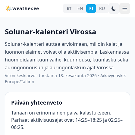
🌤
weather.ee
ET
EN
FI
RU
Solunar-kalenteri Virossa
Solunar-kalenteri auttaa arvioimaan, milloin kalat ja
luonnon eläimet voivat olla aktiivisempia. Laskennassa
huomioidaan kuun vaihe, kuunnousu, kuunlasku sekä
auringonnousun ja auringonlaskun ajat Virossa.
Viron keskiarvo
·
torstaina 18. kesäkuuta 2026
·
Aikavyöhyke:
Europe/Tallinn
Päivän yhteenveto
Tänään on erinomainen päivä kalastukseen.
Parhaat aktiivisuusajat ovat 14:25–18:25 ja 02:25–
06:25.