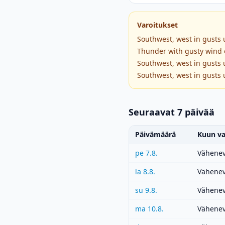
Varoitukset
Southwest, west in gusts 
Thunder with gusty wind o
Southwest, west in gusts 
Southwest, west in gusts 
Seuraavat 7 päivää
Päivämäärä
Kuun va
pe 7.8.
Vähenev
la 8.8.
Vähenev
su 9.8.
Vähenev
ma 10.8.
Vähenev