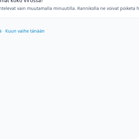
amat koko Virossa?
aihtelevat vain muutamalla minuutilla. Rannikolla ne voivat poiketa
ä
·
Kuun vaihe tänään