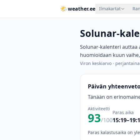
🌤
weather.ee
Ilmakartat
Ran
Solunar-kale
Solunar-kalenteri auttaa 
huomioidaan kuun vaihe,
Viron keskiarvo
·
perjantaina
Päivän yhteenvet
Tänään on erinomainen
Aktiviteetti
Paras aika
93
/100
15:19–19:
Paras kalastusaika on yl