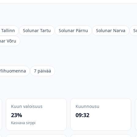
 Tallinn
Solunar Tartu
Solunar Pärnu
Solunar Narva
S
nar Võru
Ylihuomenna
7 päivää
Kuun valoisuus
Kuunnousu
23%
09:32
Kasvava sirppi