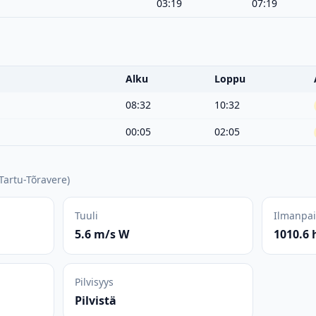
03:19
07:19
Alku
Loppu
08:32
10:32
00:05
02:05
Tartu-Tõravere
)
Tuuli
Ilmanpa
5.6 m/s W
1010.6 
Pilvisyys
Pilvistä