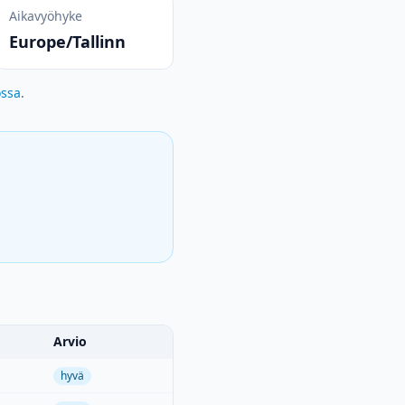
Aikavyöhyke
Europe/Tallinn
ossa
.
Arvio
hyvä