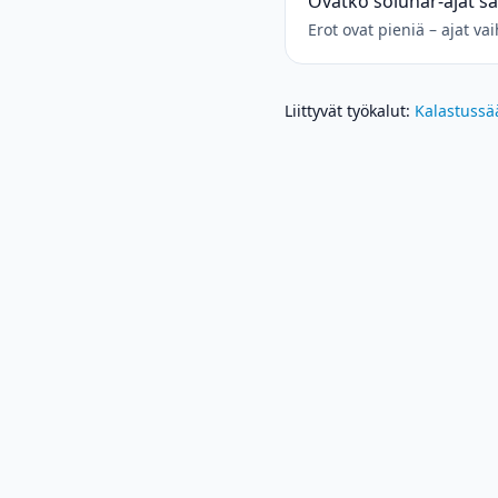
Ovatko solunar-ajat s
Erot ovat pieniä – ajat v
Liittyvät työkalut
:
Kalastussä