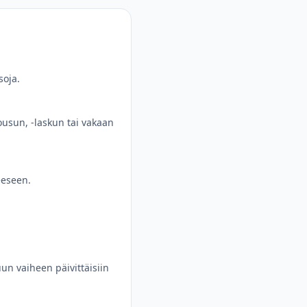
soja.
ousun, -laskun tai vakaan
teeseen.
un vaiheen päivittäisiin