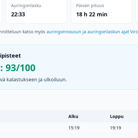
Auringonlasku
Päivän pituus
22:33
18 h 22 min
nnitteluun katso myös
auringonnousun ja auringonlaskun ajat Vir
ipisteet
i: 93/100
vä kalastukseen ja ulkoiluun.
Alku
Loppu
15:19
19:19