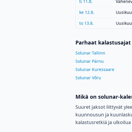
ti 11.8.
Vähenev
ke 12.8.
Uusikuu
to 13.8.
Uusikuu
Parhaat kalastusajat
Solunar Tallinn
Solunar Pärnu
Solunar Kuressaare
Solunar Võru
Mikä on solunar-kale
Suuret jaksot liittyvät yl
kuunnousun ja kuunlaskun
kalastusretkiä ja ulkoilu