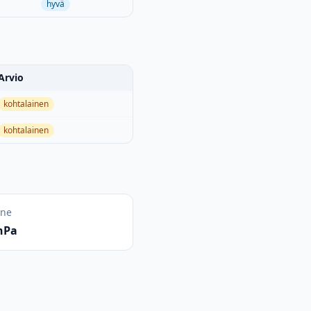
hyvä
Arvio
kohtalainen
kohtalainen
ine
hPa