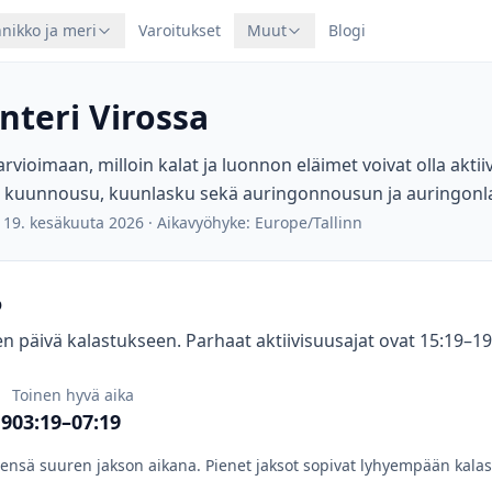
nikko ja meri
Varoitukset
Muut
Blogi
nteri Virossa
arvioimaan, milloin kalat ja luonnon eläimet voivat olla akt
 kuunnousu, kuunlasku sekä auringonnousun ja auringonla
 19. kesäkuuta 2026
·
Aikavyöhyke: Europe/Tallinn
o
 päivä kalastukseen. Parhaat aktiivisuusajat ovat 15:19–19:
Toinen hyvä aika
19
03:19–07:19
eensä suuren jakson aikana. Pienet jaksot sopivat lyhyempään kalas