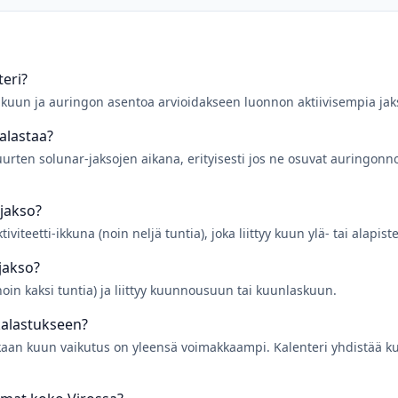
eri?
 kuun ja auringon asentoa arvioidakseen luonnon aktiivisempia jak
kalastaa?
uurten solunar-jaksojen aikana, erityisesti jos ne osuvat auringonn
-jakso?
viteetti-ikkuna (noin neljä tuntia), joka liittyy kuun ylä- tai alapis
jakso?
noin kaksi tuntia) ja liittyy kuunnousuun tai kuunlaskuun.
kalastukseen?
kaan kuun vaikutus on yleensä voimakkaampi. Kalenteri yhdistää ku