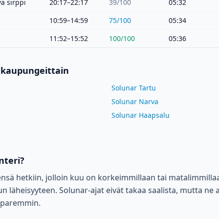
ä sirppi
20:17–22:17
39
/100
05:32
10:59–14:59
75
/100
05:34
11:52–15:52
100
/100
05:36
 kaupungeittain
Solunar Tartu
Solunar Narva
Solunar Haapsalu
nteri?
eensä hetkiin, jolloin kuu on korkeimmillaan tai matalimmilla
 läheisyyteen. Solunar-ajat eivät takaa saalista, mutta ne
a paremmin.