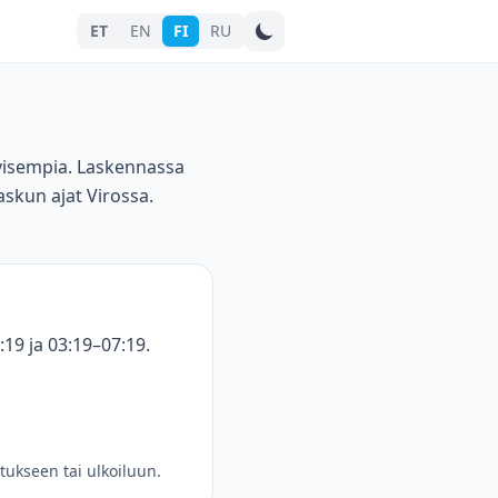
ET
EN
FI
RU
Hae kaupunkia
iivisempia. Laskennassa
skun ajat Virossa.
19 ja 03:19–07:19.
tukseen tai ulkoiluun.