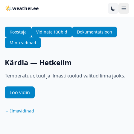
🌤
weather.ee
Koostaja
Vidinate tüübid
Dokumentatsioon
Minu vidinad
Kärdla
—
Hetkeilm
Temperatuur, tuul ja ilmastikuolud valitud linna jaoks.
Loo vidin
←
Ilmavidinad