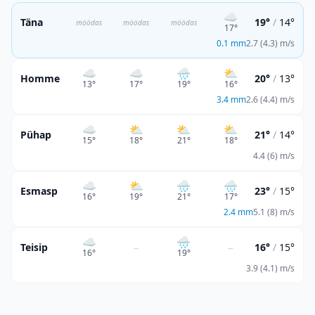
☁️
Täna
19°
/
14°
möödas
möödas
möödas
17
°
0.1
mm
2.7 (4.3) m/s
☁️
☁️
🌧️
⛅
Homme
20°
/
13°
13
°
17
°
19
°
16
°
3.4
mm
2.6 (4.4) m/s
☁️
⛅
⛅
⛅
Pühap
21°
/
14°
15
°
18
°
21
°
18
°
4.4 (6) m/s
☁️
⛅
🌧️
🌧️
Esmasp
23°
/
15°
16
°
19
°
21
°
17
°
2.4
mm
5.1 (8) m/s
☁️
🌧
–
–
Teisip
16°
/
15°
16
°
19
°
3.9 (4.1) m/s