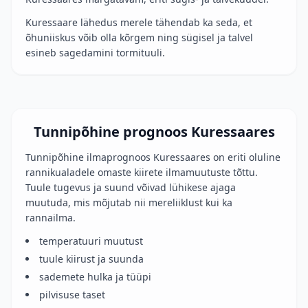
Kuressaare lähedus merele tähendab ka seda, et
õhuniiskus võib olla kõrgem ning sügisel ja talvel
esineb sagedamini tormituuli.
Tunnipõhine prognoos Kuressaares
Tunnipõhine ilmaprognoos Kuressaares on eriti oluline
rannikualadele omaste kiirete ilmamuutuste tõttu.
Tuule tugevus ja suund võivad lühikese ajaga
muutuda, mis mõjutab nii mereliiklust kui ka
rannailma.
temperatuuri muutust
tuule kiirust ja suunda
sademete hulka ja tüüpi
pilvisuse taset