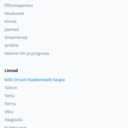
Põllumajandus
Hoiatused
Kliima
Jaamad
Ilmavidinad
Artiklid
Homne ilm ja prognoos
Linnad
Kõik linnad maakondade kaupa
Tallinn
Tartu
Pärnu
Võru
Haapsalu
Kuressaare