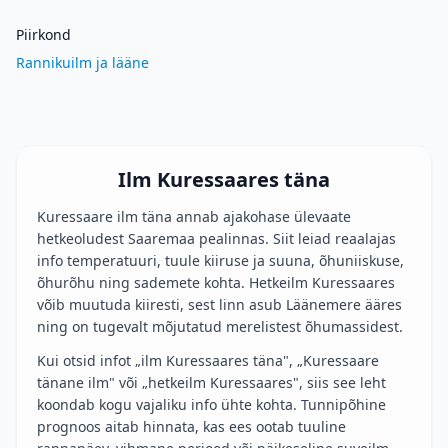
Piirkond
Rannikuilm ja lääne
Ilm Kuressaares täna
Kuressaare ilm täna annab ajakohase ülevaate
hetkeoludest Saaremaa pealinnas. Siit leiad reaalajas
info temperatuuri, tuule kiiruse ja suuna, õhuniiskuse,
õhurõhu ning sademete kohta. Hetkeilm Kuressaares
võib muutuda kiiresti, sest linn asub Läänemere ääres
ning on tugevalt mõjutatud merelistest õhumassidest.
Kui otsid infot „ilm Kuressaares täna", „Kuressaare
tänane ilm" või „hetkeilm Kuressaares", siis see leht
koondab kogu vajaliku info ühte kohta. Tunnipõhine
prognoos aitab hinnata, kas ees ootab tuuline