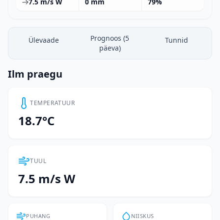
7.5 m/s W
0 mm
79%
Prognoos (5
Ülevaade
Tunnid
päeva)
Ilm praegu
TEMPERATUUR
18.7°C
TUUL
7.5 m/s W
PUHANG
NIISKUS