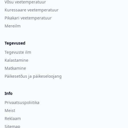
Võsu veetemperatuur
Kuressaare veetemperatuur
Pikakari veetemperatuur
Mereilm
Tegevused
Tegevuste ilm
Kalastamine
Matkamine
Päikesetõus ja päikeseloojang
Info
Privaatsuspoliitika
Meist
Reklaam
Sitemap