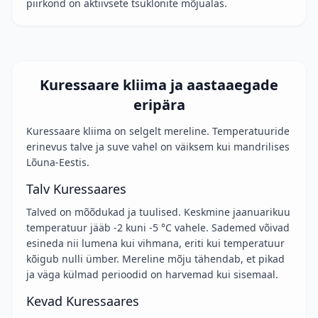
piirkond on aktiivsete tsüklonite mõjualas.
Kuressaare kliima ja aastaaegade
eripära
Kuressaare kliima on selgelt mereline. Temperatuuride
erinevus talve ja suve vahel on väiksem kui mandrilises
Lõuna-Eestis.
Talv Kuressaares
Talved on mõõdukad ja tuulised. Keskmine jaanuarikuu
temperatuur jääb -2 kuni -5 °C vahele. Sademed võivad
esineda nii lumena kui vihmana, eriti kui temperatuur
kõigub nulli ümber. Mereline mõju tähendab, et pikad
ja väga külmad perioodid on harvemad kui sisemaal.
Kevad Kuressaares