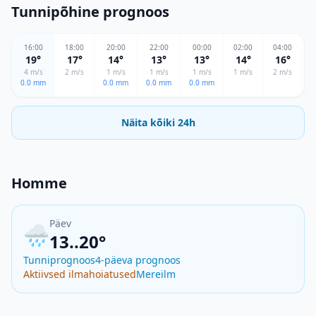
Tunnipõhine prognoos
16
:00
18
:00
20
:00
22
:00
00
:00
02
:00
04
:00
19
°
17
°
14
°
13
°
13
°
14
°
16
°
4
m/s
2
m/s
1
m/s
1
m/s
1
m/s
1
m/s
2
m/s
0.0
mm
0.0
mm
0.0
mm
0.0
mm
0
Näita kõiki 24h
Homme
Päev
🌧️
13..20°
Tunniprognoos
4-päeva prognoos
Aktiivsed ilmahoiatused
Mereilm