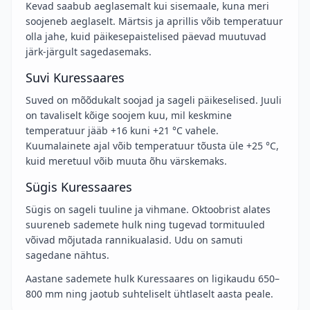
Kevad saabub aeglasemalt kui sisemaale, kuna meri
soojeneb aeglaselt. Märtsis ja aprillis võib temperatuur
olla jahe, kuid päikesepaistelised päevad muutuvad
järk-järgult sagedasemaks.
Suvi Kuressaares
Suved on mõõdukalt soojad ja sageli päikeselised. Juuli
on tavaliselt kõige soojem kuu, mil keskmine
temperatuur jääb +16 kuni +21 °C vahele.
Kuumalainete ajal võib temperatuur tõusta üle +25 °C,
kuid meretuul võib muuta õhu värskemaks.
Sügis Kuressaares
Sügis on sageli tuuline ja vihmane. Oktoobrist alates
suureneb sademete hulk ning tugevad tormituuled
võivad mõjutada rannikualasid. Udu on samuti
sagedane nähtus.
Aastane sademete hulk Kuressaares on ligikaudu 650–
800 mm ning jaotub suhteliselt ühtlaselt aasta peale.