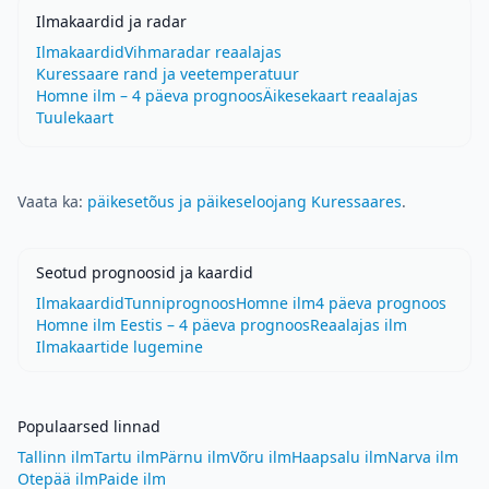
Ilmakaardid ja radar
Ilmakaardid
Vihmaradar reaalajas
Kuressaare rand ja veetemperatuur
Homne ilm – 4 päeva prognoos
Äikesekaart reaalajas
Tuulekaart
Vaata ka:
päikesetõus ja päikeseloojang Kuressaares
.
Seotud prognoosid ja kaardid
Ilmakaardid
Tunniprognoos
Homne ilm
4 päeva prognoos
Homne ilm Eestis – 4 päeva prognoos
Reaalajas ilm
Ilmakaartide lugemine
Populaarsed linnad
Tallinn ilm
Tartu ilm
Pärnu ilm
Võru ilm
Haapsalu ilm
Narva ilm
Otepää ilm
Paide ilm