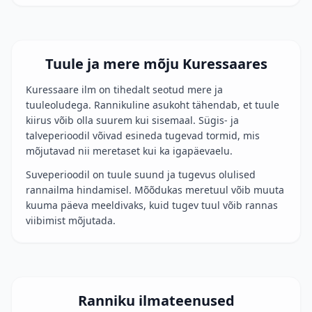
Tuule ja mere mõju Kuressaares
Kuressaare ilm on tihedalt seotud mere ja
tuuleoludega. Rannikuline asukoht tähendab, et tuule
kiirus võib olla suurem kui sisemaal. Sügis- ja
talveperioodil võivad esineda tugevad tormid, mis
mõjutavad nii meretaset kui ka igapäevaelu.
Suveperioodil on tuule suund ja tugevus olulised
rannailma hindamisel. Mõõdukas meretuul võib muuta
kuuma päeva meeldivaks, kuid tugev tuul võib rannas
viibimist mõjutada.
Ranniku ilmateenused