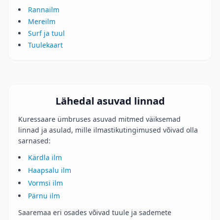
Rannailm
Mereilm
Surf ja tuul
Tuulekaart
Lähedal asuvad linnad
Kuressaare ümbruses asuvad mitmed väiksemad
linnad ja asulad, mille ilmastikutingimused võivad olla
sarnased:
Kärdla ilm
Haapsalu ilm
Vormsi ilm
Pärnu ilm
Saaremaa eri osades võivad tuule ja sademete