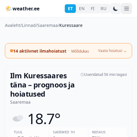
🌤
weather.ee
ET
EN
FI
RU
Avaleht
/
Linnad
/
Saaremaa
/
Kuressaare
·
14 aktiivnet ilmahoiatust
Vaata hoiatusi
→
Mõõdukas
Ilm Kuressaares
Uuendatud 56 min tagasi
täna – prognoos ja
hoiatused
Saaremaa
18.7°
TUUL
SADEMED 1H
NIISKUS