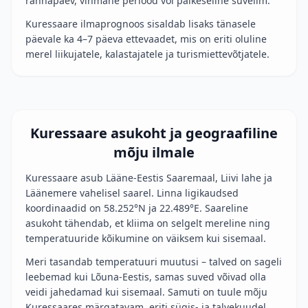
rannapäev, vihmane periood või päikeseline suveilm.
Kuressaare ilmaprognoos sisaldab lisaks tänasele
päevale ka 4–7 päeva ettevaadet, mis on eriti oluline
merel liikujatele, kalastajatele ja turismiettevõtjatele.
Kuressaare asukoht ja geograafiline
mõju ilmale
Kuressaare asub Lääne-Eestis Saaremaal, Liivi lahe ja
Läänemere vahelisel saarel. Linna ligikaudsed
koordinaadid on 58.252°N ja 22.489°E. Saareline
asukoht tähendab, et kliima on selgelt mereline ning
temperatuuride kõikumine on väiksem kui sisemaal.
Meri tasandab temperatuuri muutusi – talved on sageli
leebemad kui Lõuna-Eestis, samas suved võivad olla
veidi jahedamad kui sisemaal. Samuti on tuule mõju
Kuressaares märgatavam, eriti sügis- ja talvekuudel.