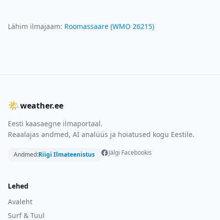
Lähim ilmajaam:
Roomassaare
(WMO
26215
)
🌤
weather.ee
Eesti kaasaegne ilmaportaal.
Reaalajas andmed, AI analüüs ja hoiatused kogu Eestile.
Jälgi Facebookis
Andmed:
Riigi Ilmateenistus
Lehed
Avaleht
Surf & Tuul