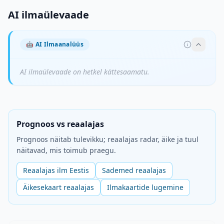
AI ilmaülevaade
🤖
AI Ilmaanalüüs
AI ilmaülevaade on hetkel kättesaamatu.
Prognoos vs reaalajas
Prognoos näitab tulevikku; reaalajas radar, äike ja tuul
näitavad, mis toimub praegu.
Reaalajas ilm Eestis
Sademed reaalajas
Äikesekaart reaalajas
Ilmakaartide lugemine