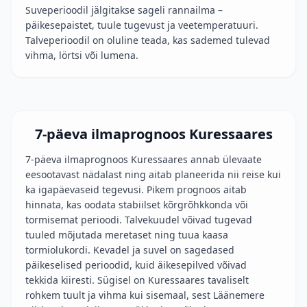
Suveperioodil jälgitakse sageli rannailma –
päikesepaistet, tuule tugevust ja veetemperatuuri.
Talveperioodil on oluline teada, kas sademed tulevad
vihma, lörtsi või lumena.
7-päeva ilmaprognoos Kuressaares
7-päeva ilmaprognoos Kuressaares annab ülevaate
eesootavast nädalast ning aitab planeerida nii reise kui
ka igapäevaseid tegevusi. Pikem prognoos aitab
hinnata, kas oodata stabiilset kõrgrõhkkonda või
tormisemat perioodi. Talvekuudel võivad tugevad
tuuled mõjutada meretaset ning tuua kaasa
tormiolukordi. Kevadel ja suvel on sagedased
päikeselised perioodid, kuid äikesepilved võivad
tekkida kiiresti. Sügisel on Kuressaares tavaliselt
rohkem tuult ja vihma kui sisemaal, sest Läänemere