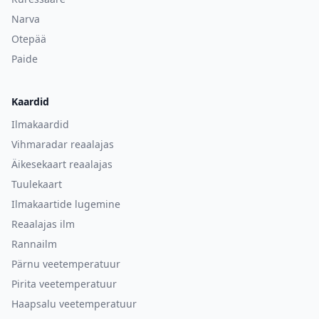
Narva
Otepää
Paide
Kaardid
Ilmakaardid
Vihmaradar reaalajas
Äikesekaart reaalajas
Tuulekaart
Ilmakaartide lugemine
Reaalajas ilm
Rannailm
Pärnu veetemperatuur
Pirita veetemperatuur
Haapsalu veetemperatuur