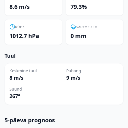
8.6 m/s
79.3%
RÕHK
SADEMED 1H
1012.7 hPa
0 mm
Tuul
Keskmine tuul
Puhang
8 m/s
9 m/s
Suund
267°
5-päeva prognoos