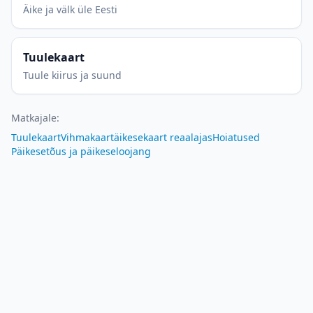
Äike ja välk üle Eesti
Tuulekaart
Tuule kiirus ja suund
Matkajale
:
Tuulekaart
Vihmakaart
äikesekaart reaalajas
Hoiatused
Päikesetõus ja päikeseloojang