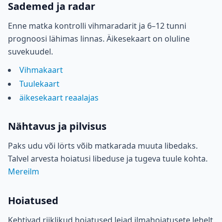
Sademed ja radar
Enne matka kontrolli vihmaradarit ja 6–12 tunni
prognoosi lähimas linnas. Äikesekaart on oluline
suvekuudel.
Vihmakaart
Tuulekaart
äikesekaart reaalajas
Nähtavus ja pilvisus
Paks udu või lörts võib matkarada muuta libedaks.
Talvel arvesta hoiatusi libeduse ja tugeva tuule kohta.
Mereilm
Hoiatused
Kehtivad riiklikud hoiatused leiad ilmahoiatusete lehelt