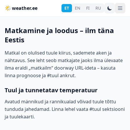
🌤
weather.ee
ET
EN
FI
RU
Matkamine ja loodus – ilm täna
Eestis
Matkal on olulised tuule kiirus, sademete aken ja
nähtavus. See leht seob matkajate jaoks ilma ülevaate
ilma eraldi „matkailm“ doorway URL-ideta – kasuta
linna prognoose ja #tuul ankrut.
Tuul ja tunnetatav temperatuur
Avatud männikud ja rannikualad võivad tuule tõttu
tunduda jahedamad. Linna lehel vaata #tuul sektsiooni
ja tuulekaarti.