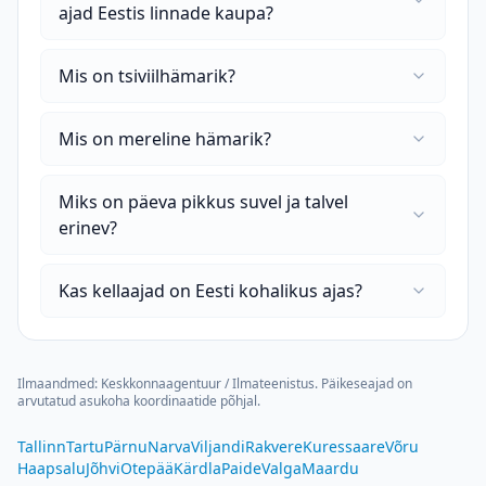
ajad Eestis linnade kaupa?
Mis on tsiviilhämarik?
Mis on mereline hämarik?
Miks on päeva pikkus suvel ja talvel
erinev?
Kas kellaajad on Eesti kohalikus ajas?
Ilmaandmed: Keskkonnaagentuur / Ilmateenistus. Päikeseajad on
arvutatud asukoha koordinaatide põhjal.
Tallinn
Tartu
Pärnu
Narva
Viljandi
Rakvere
Kuressaare
Võru
Haapsalu
Jõhvi
Otepää
Kärdla
Paide
Valga
Maardu