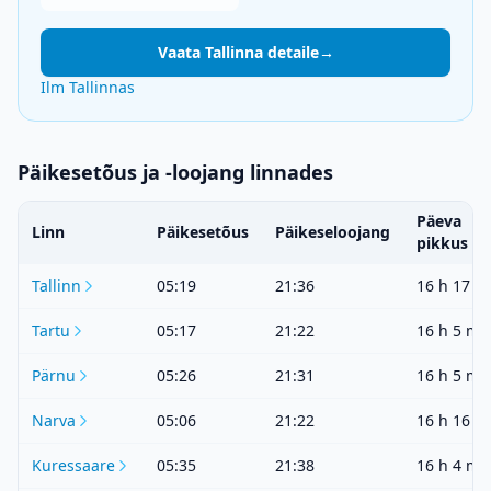
Vaata Tallinna detaile
→
Ilm Tallinnas
Päikesetõus ja -loojang linnades
Päeva
Linn
Päikesetõus
Päikeseloojang
pikkus
Tallinn
05:19
21:36
16 h 17 m
Tartu
05:17
21:22
16 h 5 mi
Pärnu
05:26
21:31
16 h 5 mi
Narva
05:06
21:22
16 h 16 m
Kuressaare
05:35
21:38
16 h 4 mi