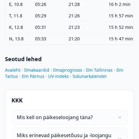
E, 10.8
05:26
21:28
16 h 2 min
T, 11.8
05:29
21:26
15 h 57 min
K, 12.8
05:31
21:23
15 h 52 min
N, 13.8
05:33
21:20
15 h 47 min
Seotud lehed
Avaleht
·
Ilmakaardid
·
Ilmaprognoos
·
Ilm Tallinnas
·
Ilm
Tartus
·
Ilm Pärnus
·
UV-indeks
·
Solunarkalender
KKK
Mis kell on päikeseloojang täna?
Miks erinevad päikesetõusu ja -loojangu