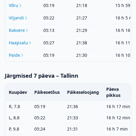
Võru
05:19
21:18
15 h 59 m
Viljandi
05:22
21:27
16 h 5 mi
Rakvere
05:13
21:29
16 h 16 m
Haapsalu
05:27
21:38
16 h 11 m
Paide
05:19
21:30
16 h 10 m
Järgmised 7 päeva – Tallinn
Päeva
Kuupäev
Päikesetõus
Päikeseloojang
pikkus
R, 7.8
05:19
21:36
16 h 17 min
L, 8.8
05:22
21:33
16 h 12 min
P, 9.8
05:24
21:31
16 h 7 min