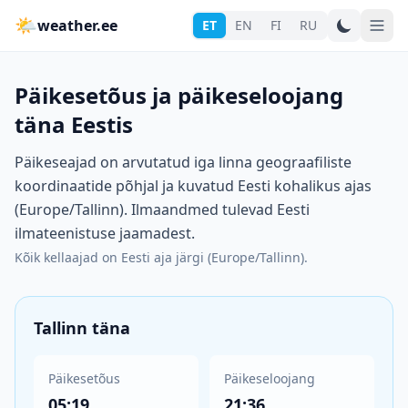
🌤
weather.ee
ET
EN
FI
RU
Päikesetõus ja päikeseloojang
täna Eestis
Päikeseajad on arvutatud iga linna geograafiliste
koordinaatide põhjal ja kuvatud Eesti kohalikus ajas
(Europe/Tallinn). Ilmaandmed tulevad Eesti
ilmateenistuse jaamadest.
Kõik kellaajad on Eesti aja järgi (Europe/Tallinn).
Tallinn täna
Päikesetõus
Päikeseloojang
05:19
21:36