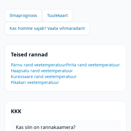
Ilmaprognoos
Tuulekaart
Kas homme sajab? Vaata vihmaradarit
Teised rannad
Pärnu rand
veetemperatuur
Pirita rand
veetemperatuur
Haapsalu rand
veetemperatuur
Kuressaare rand
veetemperatuur
Pikakari
veetemperatuur
KKK
Kas siin on rannakaamera?