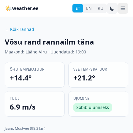
🌤
weather.ee
ET
EN
RU
←
Kõik rannad
Võsu rand
rannailm täna
Maakond
:
Lääne-Viru
·
Uuendatud
:
19:00
ÕHUTEMPERATUUR
VEE TEMPERATUUR
+14.4°
+21.2°
TUUL
UJUMINE
6.9 m/s
Sobib ujumiseks
Jaam
:
Mustvee
(98.3 km)