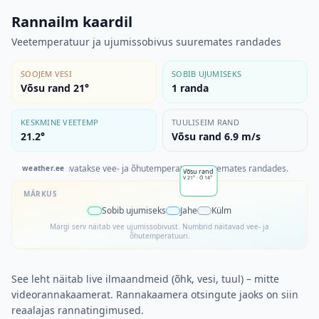
Rannailm kaardil
Veetemperatuur ja ujumissobivus suuremates randades
SOOJEM VESI
SOBIB UJUMISEKS
Võsu rand 21°
1
randa
KESKMINE VEETEMP
TUULISEIM RAND
21.2°
Võsu rand 6.9 m/s
Kaardil kuvatakse vee- ja õhutemperatuur suuremates randades.
weather.ee
Võsu rand
V
21°
·
Õ
14°
MÄRKUS
Sobib ujumiseks
Jahe
Külm
Märgi serv näitab vee ujumissobivust. Numbrid näitavad vee- ja
õhutemperatuuri.
See leht näitab live ilmaandmeid (õhk, vesi, tuul) – mitte
videorannakaamerat. Rannakaamera otsingute jaoks on siin
reaalajas rannatingimused.