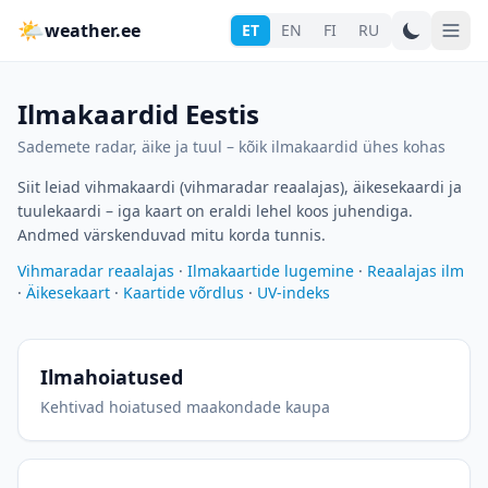
🌤
weather.ee
ET
EN
FI
RU
Ilmakaardid Eestis
Sademete radar, äike ja tuul – kõik ilmakaardid ühes kohas
Siit leiad vihmakaardi (vihmaradar reaalajas), äikesekaardi ja
tuulekaardi – iga kaart on eraldi lehel koos juhendiga.
Andmed värskenduvad mitu korda tunnis.
Vihmaradar reaalajas
·
Ilmakaartide lugemine
·
Reaalajas ilm
·
Äikesekaart
·
Kaartide võrdlus
·
UV-indeks
Ilmahoiatused
Kehtivad hoiatused maakondade kaupa