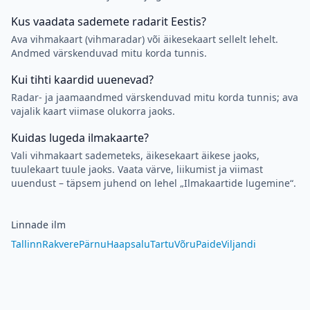
Kus vaadata sademete radarit Eestis?
Ava vihmakaart (vihmaradar) või äikesekaart sellelt lehelt.
Andmed värskenduvad mitu korda tunnis.
Kui tihti kaardid uuenevad?
Radar- ja jaamaandmed värskenduvad mitu korda tunnis; ava
vajalik kaart viimase olukorra jaoks.
Kuidas lugeda ilmakaarte?
Vali vihmakaart sademeteks, äikesekaart äikese jaoks,
tuulekaart tuule jaoks. Vaata värve, liikumist ja viimast
uuendust – täpsem juhend on lehel „Ilmakaartide lugemine“.
Linnade ilm
Tallinn
Rakvere
Pärnu
Haapsalu
Tartu
Võru
Paide
Viljandi