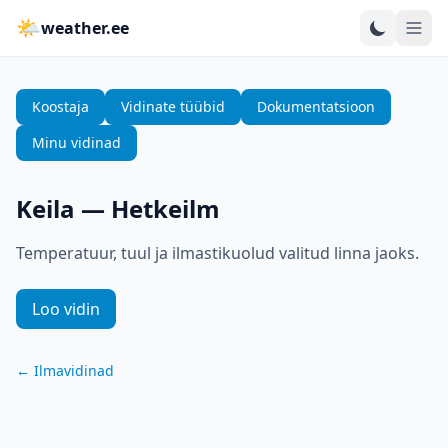
🌤
weather.ee
Koostaja
Vidinate tüübid
Dokumentatsioon
Minu vidinad
Keila
—
Hetkeilm
Temperatuur, tuul ja ilmastikuolud valitud linna jaoks.
Loo vidin
←
Ilmavidinad