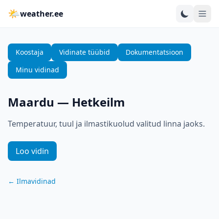
🌤
weather.ee
Koostaja
Vidinate tüübid
Dokumentatsioon
Minu vidinad
Maardu
—
Hetkeilm
Temperatuur, tuul ja ilmastikuolud valitud linna jaoks.
Loo vidin
←
Ilmavidinad