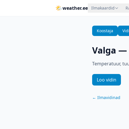
🌤
weather.ee
Ilmakaardid
R
Koostaja
Vid
Valga
Temperatuur, tuul
Loo vidin
←
Ilmavidinad