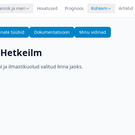
annik ja meri
Hoiatused
Prognoos
Rohkem
Artiklid
inate tüübid
Dokumentatsioon
Minu vidinad
—
Hetkeilm
 ja ilmastikuolud valitud linna jaoks.