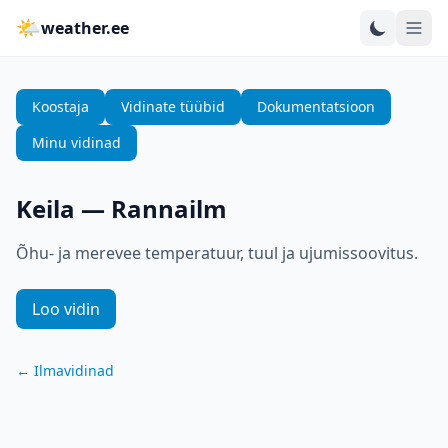
🌤
weather.ee
Koostaja
Vidinate tüübid
Dokumentatsioon
Minu vidinad
Keila
—
Rannailm
Õhu- ja merevee temperatuur, tuul ja ujumissoovitus.
Loo vidin
←
Ilmavidinad